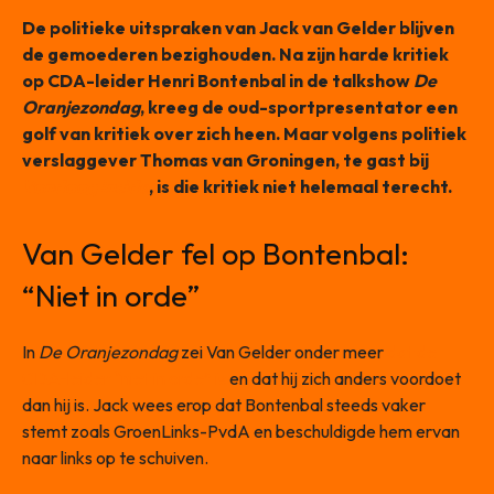
De politieke uitspraken van Jack van Gelder blijven
de gemoederen bezighouden. Na zijn harde kritiek
op CDA-leider Henri Bontenbal in de talkshow
De
Oranjezondag
, kreeg de oud-sportpresentator een
golf van kritiek over zich heen. Maar volgens politiek
verslaggever Thomas van Groningen, te gast bij
Vandaag Inside
, is die kritiek niet helemaal terecht.
Van Gelder fel op Bontenbal:
“Niet in orde”
In
De Oranjezondag
zei Van Gelder onder meer
dat de
CDA-leider “niet in orde” is
en dat hij zich anders voordoet
dan hij is. Jack wees erop dat Bontenbal steeds vaker
stemt zoals GroenLinks-PvdA en beschuldigde hem ervan
naar links op te schuiven.