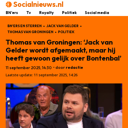
Socialnieuws.nl
BN’ers
Tv
Royalty
Politiek
Social media
BN'ERS EN STERREN
JACK VAN GELDER
THOMAS VAN GRONINGEN
POLITIEK
Thomas van Groningen: ‘Jack van
Gelder wordt afgemaakt, maar hij
heeft gewoon gelijk over Bontenbal’
• door
redactie
11 september 2025, 14:30
Laatste update:
11 september 2025, 14:26