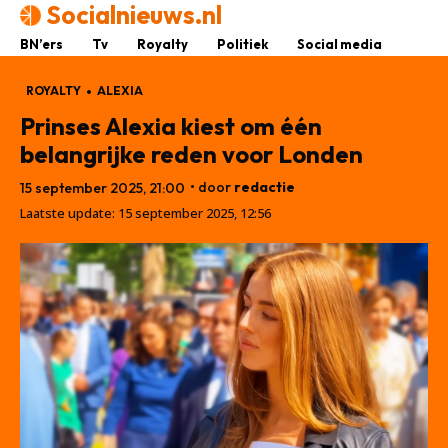
Socialnieuws.nl
BN’ers
Tv
Royalty
Politiek
Social media
ROYALTY
ALEXIA
Prinses Alexia kiest om één
belangrijke reden voor Londen
• door
redactie
15 september 2025, 21:00
Laatste update:
15 september 2025, 12:56