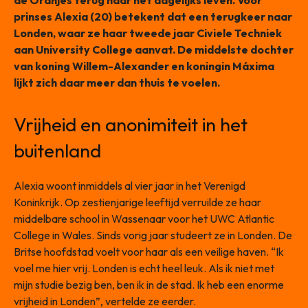
de Oranjes terug naar het dagelijks leven. Voor
prinses Alexia (20) betekent dat een terugkeer naar
Londen, waar ze haar tweede jaar Civiele Techniek
aan University College aanvat. De middelste dochter
van koning Willem-Alexander en koningin Máxima
lijkt zich daar meer dan thuis te voelen.
Vrijheid en anonimiteit in het
buitenland
Alexia woont inmiddels al vier jaar in het Verenigd
Koninkrijk. Op zestienjarige leeftijd verruilde ze haar
middelbare school in Wassenaar voor het UWC Atlantic
College in Wales. Sinds vorig jaar studeert ze in Londen. De
Britse hoofdstad voelt voor haar als een veilige haven. “Ik
voel me hier vrij. Londen is echt heel leuk. Als ik niet met
mijn studie bezig ben, ben ik in de stad. Ik heb een enorme
vrijheid in Londen”, vertelde ze eerder.