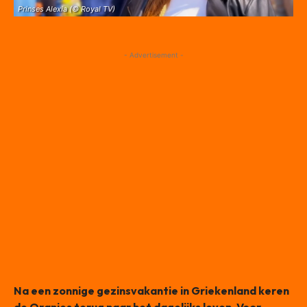
Prinses Alexia (© Royal TV)
- Advertisement -
Na een zonnige gezinsvakantie in Griekenland keren