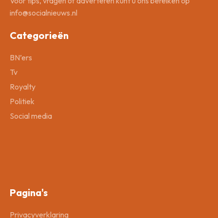
Voor tips, vragen of adverteren kunt u ons bereiken op
info@socialnieuws.nl
Categorieën
BN’ers
Tv
Royalty
Politiek
Social media
Pagina's
Privacyverklaring