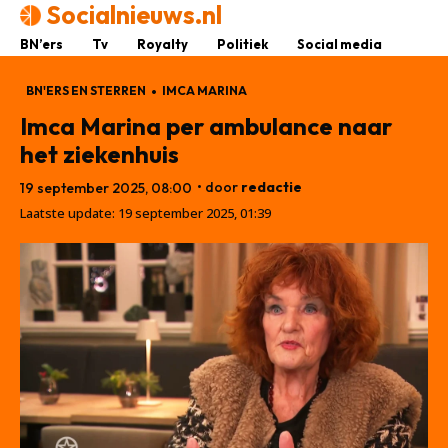
Socialnieuws.nl
BN’ers
Tv
Royalty
Politiek
Social media
BN'ERS EN STERREN
IMCA MARINA
Imca Marina per ambulance naar
het ziekenhuis
• door
redactie
19 september 2025, 08:00
Laatste update:
19 september 2025, 01:39