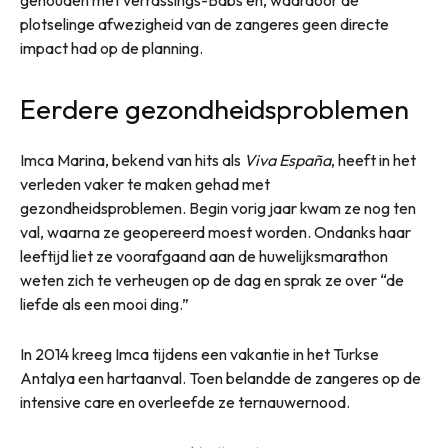
gehouden met verrassings-Babs’en, waardoor de
plotselinge afwezigheid van de zangeres geen directe
impact had op de planning.
Eerdere gezondheidsproblemen
Imca Marina, bekend van hits als
Viva España
, heeft in het
verleden vaker te maken gehad met
gezondheidsproblemen. Begin vorig jaar kwam ze nog ten
val, waarna ze geopereerd moest worden. Ondanks haar
leeftijd liet ze voorafgaand aan de huwelijksmarathon
weten zich te verheugen op de dag en sprak ze over “de
liefde als een mooi ding.”
In 2014 kreeg Imca tijdens een vakantie in het Turkse
Antalya een hartaanval. Toen belandde de zangeres op de
intensive care en overleefde ze ternauwernood.