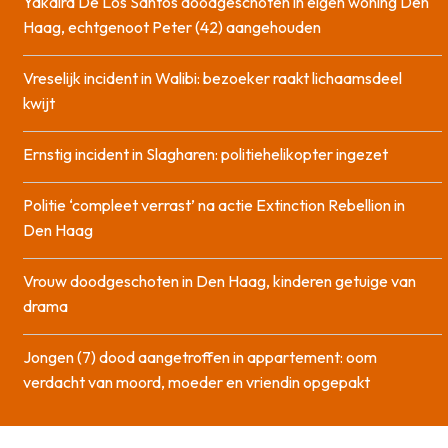
Yakaira De Los Santos doodgeschoten in eigen woning Den
Haag, echtgenoot Peter (42) aangehouden
Vreselijk incident in Walibi: bezoeker raakt lichaamsdeel
kwijt
Ernstig incident in Slagharen: politiehelikopter ingezet
Politie ‘compleet verrast’ na actie Extinction Rebellion in
Den Haag
Vrouw doodgeschoten in Den Haag, kinderen getuige van
drama
Jongen (7) dood aangetroffen in appartement: oom
verdacht van moord, moeder en vriendin opgepakt