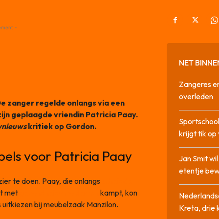
ement -
NET BINNE
Zangeres en
overleden
De zanger regelde onlangs via een
ijn geplaagde vriendin Patricia Paay.
Sportschool
nieuws
kritiek op Gordon.
krijgt tik op
els voor Patricia Paay
Jan Smit wi
etentje bew
er te doen. Paay, die onlangs
scheidde
st met
gezondheidsproblemen
kampt, kon
Nederlandse
 uitkiezen bij meubelzaak Manzilon.
Kreta, drie