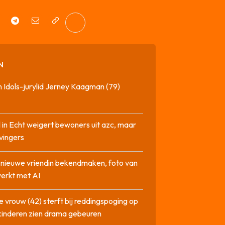
N
 Idols-jurylid Jerney Kaagman (79)
 in Echt weigert bewoners uit azc, maar
 vingers
l nieuwe vriendin bekendmaken, foto van
erkt met AI
 vrouw (42) sterft bij reddingspoging op
 kinderen zien drama gebeuren