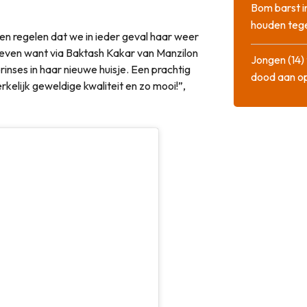
Bom barst i
houden tege
n regelen dat we in ieder geval haar weer
geven want via Baktash Kakar van Manzilon
Jongen (14) 
rinses in haar nieuwe huisje. Een prachtig
dood aan o
rkelijk geweldige kwaliteit en zo mooi!”,