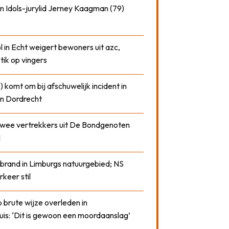
n Idols-jurylid Jerney Kaagman (79)
 in Echt weigert bewoners uit azc,
 tik op vingers
) komt om bij afschuwelijk incident in
n Dordrecht
 twee vertrekkers uit De Bondgenoten
1
 brand in Limburgs natuurgebied; NS
rkeer stil
 brute wijze overleden in
uis: ‘Dit is gewoon een moordaanslag’