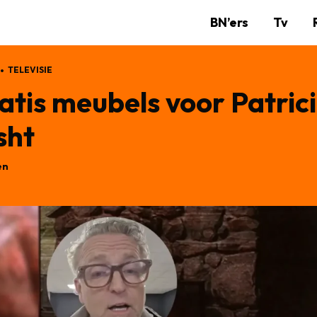
BN’ers
Tv
TELEVISIE
atis meubels voor Patric
sht
en