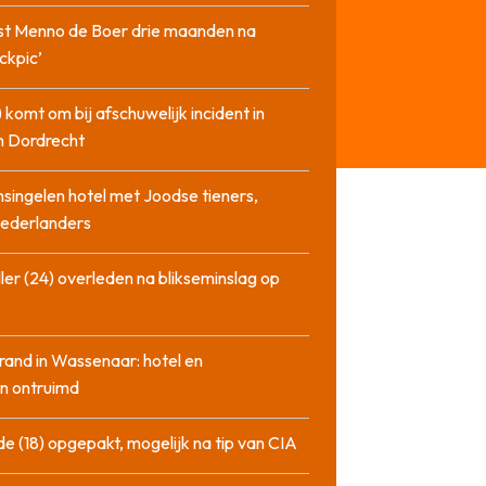
st Menno de Boer drie maanden na
ckpic’
 komt om bij afschuwelijk incident in
n Dordrecht
singelen hotel met Joodse tieners,
Nederlanders
ler (24) overleden na blikseminslag op
rand in Wassenaar: hotel en
n ontruimd
de (18) opgepakt, mogelijk na tip van CIA