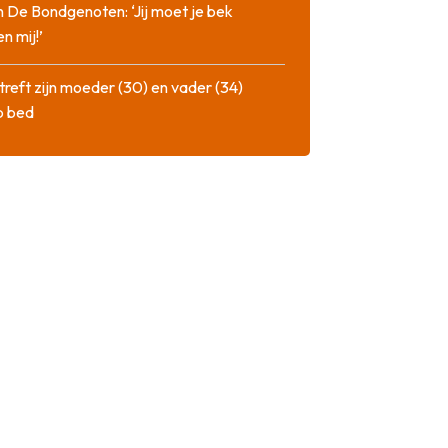
n De Bondgenoten: ‘Jij moet je bek
n mij!’
treft zijn moeder (30) en vader (34)
p bed