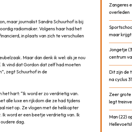
Zangeres e
overleden
n, maar journalist Sandra Schuurhof is bij
Sportschool
oordig radiomaker. Volgens haar had het
maar krijgt
inancierd, in plaats van zich te verschuilen
Jongetje (3
centrum va
meubelzaak. Maar dan denk ik wel: als je nou
f. Ik vind dat Gordon dat zelf had moeten
n”, zegt Schuurhof in de
Dit zijn de
na cyclus 3
het hart: “Ik word er zo verdrietig van.
Zeer grote
met alle luxe en rijkdom die ze had tijdens
legt treinve
al niet op. Ze vlogen met de helikopter
 Ik word er een beetje verdrietig van. Ik
Man (22) op
e oudere dag.
Hellevoetsl