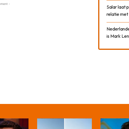
ement -
Salar laat 
relatie me
Nederlander
is Mark Len