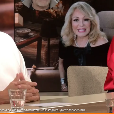
fbeelding van Gordon (midden) via Instagram_ gordonheuckeroth