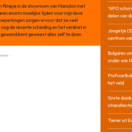
n filmpje in de showroom van Manzilon met
‘NPO schor
ren enorm moeilijke tijden voor mijn lieve
delen van di
e beperkingen zorgen ervoor dat ze veel
nog de recente scheiding en het verdriet in
Jongetje (3)
jd gewend bent geweest alles zelf te doen
centrum va
Bulgaren om
ement -
onder wie 
Profvoetbal
het veld
Grote duinb
strandtente
Tiener uit E