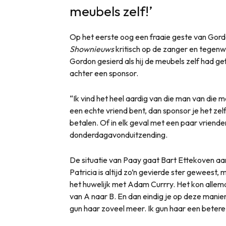
meubels zelf!’
Op het eerste oog een fraaie geste van Gordo
Shownieuws
kritisch op de zanger en tegenw
Gordon gesierd als hij de meubels zelf had gef
achter een sponsor.
“Ik vind het heel aardig van die man van die 
een echte vriend bent, dan sponsor je het zel
betalen. Of in elk geval met een paar vriende
donderdagavonduitzending.
De situatie van Paay gaat Bart Ettekoven aan 
Patricia is altijd zo’n gevierde ster geweest, 
het huwelijk met Adam Currry. Het kon allema
van A naar B. En dan eindig je op deze manier.
gun haar zoveel meer. Ik gun haar een beter