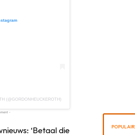
nstagram
OTH (@GORDONHEUCKEROTH)
ement -
POPULAIR
wnieuws: ‘Betaal die