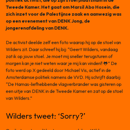
politiek activist, die op zijn stoel plaatsnam in de
Tweede Kamer. Het gaat om Marsil Abo Hosein, die
zich inzet voor de Palestijnse zaak en aanwezig was
op een evenement van DENK Jong, de
jongerenafdeling van DENK.
De activist deelde zelf een foto waarop hij op de stoel van
Wilders zit. Daar schreef hij bij: “Geert Wilders, vandaag
zat ik op jouw stoel. Je moet mij sneller terugsturen of
morgen kan je niet weten waar je mij kan vinden!! 🐸” De
foto werd op X gedeeld door Michael Vis, actief in de
Amsterdamse politiek namens de VVD. Hij schrijft daarbij:
“De Hamas-liefhebbende vlagverbrander was gisteren op
een uitje van DENK in de Tweede Kamer en zat op de stoel
van Wilders.”
Wilders tweet: ‘Sorry?’