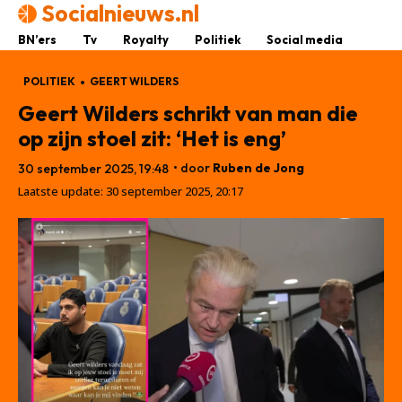
Socialnieuws.nl
BN’ers
Tv
Royalty
Politiek
Social media
POLITIEK
GEERT WILDERS
Geert Wilders schrikt van man die
op zijn stoel zit: ‘Het is eng’
• door
Ruben de Jong
30 september 2025, 19:48
Laatste update:
30 september 2025, 20:17