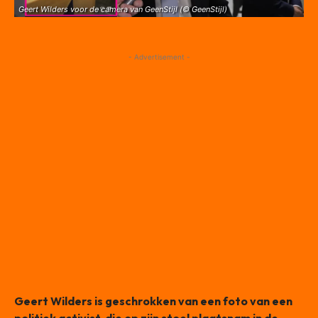
Geert Wilders voor de camera van GeenStijl (© GeenStijl)
- Advertisement -
Geert Wilders is geschrokken van een foto van een