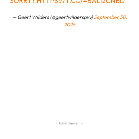
SORRY?
HTTPS://T.CO/4BALI2CNBD
— Geert Wilders (@geertwilderspvv)
September 30,
2025
- Advertisement -