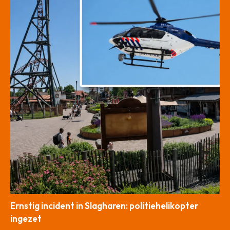
Ernstig incident in Slagharen: politiehelikopter
ingezet