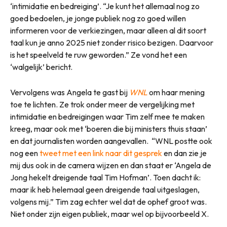
‘intimidatie en bedreiging’. “Je kunt het allemaal nog zo
goed bedoelen, je jonge publiek nog zo goed willen
informeren voor de verkiezingen, maar alleen al dit soort
taal kun je anno 2025 niet zonder risico bezigen. Daarvoor
is het speelveld te ruw geworden.” Ze vond het een
‘walgelijk’ bericht.
Vervolgens was Angela te gast bij
WNL
om haar mening
toe te lichten. Ze trok onder meer de vergelijking met
intimidatie en bedreigingen waar Tim zelf mee te maken
kreeg, maar ook met ‘boeren die bij ministers thuis staan’
en dat journalisten worden aangevallen. “WNL postte ook
nog een
tweet met een link naar dit gesprek
en dan zie je
mij dus ook in de camera wijzen en dan staat er ‘Angela de
Jong hekelt dreigende taal Tim Hofman’. Toen dacht ik:
maar ik heb helemaal geen dreigende taal uitgeslagen,
volgens mij.” Tim zag echter wel dat de ophef groot was.
Niet onder zijn eigen publiek, maar wel op bijvoorbeeld X.