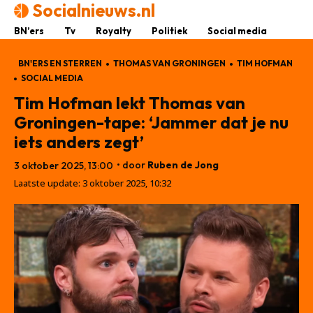
Socialnieuws.nl
BN’ers
Tv
Royalty
Politiek
Social media
BN'ERS EN STERREN
THOMAS VAN GRONINGEN
TIM HOFMAN
SOCIAL MEDIA
Tim Hofman lekt Thomas van
Groningen-tape: ‘Jammer dat je nu
iets anders zegt’
• door
Ruben de Jong
3 oktober 2025, 13:00
Laatste update:
3 oktober 2025, 10:32