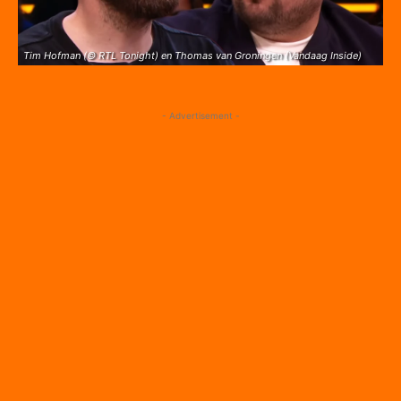
Tim Hofman (© RTL Tonight) en Thomas van Groningen (Vandaag Inside)
- Advertisement -