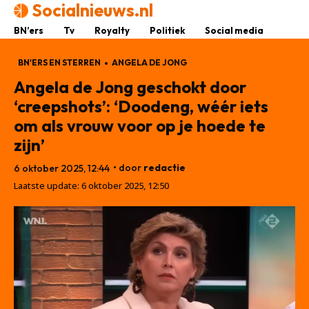
Socialnieuws.nl
BN’ers
Tv
Royalty
Politiek
Social media
BN'ERS EN STERREN
ANGELA DE JONG
Angela de Jong geschokt door
‘creepshots’: ‘Doodeng, wéér iets
om als vrouw voor op je hoede te
zijn’
• door
redactie
6 oktober 2025, 12:44
Laatste update:
6 oktober 2025, 12:50