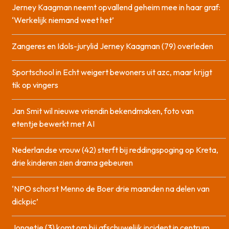
Jerney Kaagman neemt opvallend geheim mee in haar graf:
‘Werkelijk niemand weet het’
Zangeres en Idols-jurylid Jerney Kaagman (79) overleden
Sportschool in Echt weigert bewoners uit azc, maar krijgt
tik op vingers
Jan Smit wil nieuwe vriendin bekendmaken, foto van
etentje bewerkt met AI
Nederlandse vrouw (42) sterft bij reddingspoging op Kreta,
drie kinderen zien drama gebeuren
‘NPO schorst Menno de Boer drie maanden na delen van
dickpic’
Jongetje (3) komt om bij afschuwelijk incident in centrum