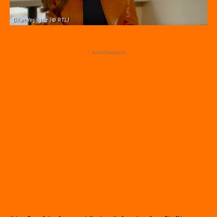
Dilan Yeşilgöz (© RTL)
- Advertisement -