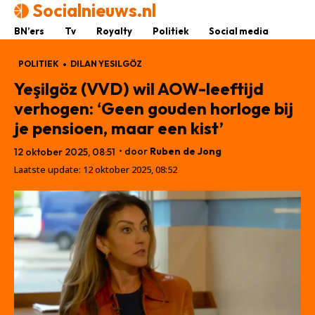
Socialnieuws.nl
BN’ers
Tv
Royalty
Politiek
Social media
POLITIEK
DILAN YESILGÖZ
Yeşilgöz (VVD) wil AOW-leeftijd
verhogen: ‘Geen gouden horloge bij
je pensioen, maar een kist’
• door
Ruben de Jong
12 oktober 2025, 08:51
Laatste update:
12 oktober 2025, 08:52