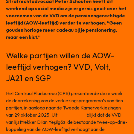
Strafrechtadvocaat Peter Schouten heeft dit
weekend op social media zijn ergernis geuit over het
voornemen van de VVD om de pensioengerechtigde
leeftijd (AOW-leeftijd) verder te verhogen. “Geen
gouden horloge meer cadeau bij je pensionering,
maar een kist.”
Welke partijen willen de AOW-
leeftijd verhogen? VVD, Volt,
JA21 en SGP
Het Centraal Planbureau (CPB) presenteerde deze week
de doorrekening van de verkiezingsprogramma’s van tien
partijen, in aanloop naar de Tweede Kamerverkiezingen
van 29 oktober 2025. Uit
het rapport
blijkt dat de VVD
van lijsttrekker Dilan Yeşilgöz ‘de bestaande twee-op-drie-
koppeling van de AOW-leeftijd verhoogt aan de