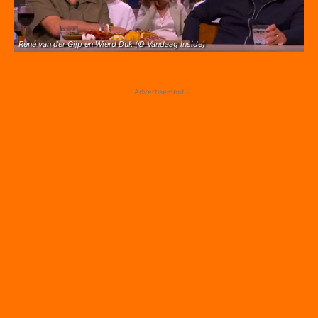
René van der Gijp en Wierd Duk (© Vandaag Inside)
- Advertisement -