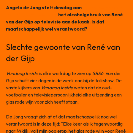
Angela de Jong stelt dinsdag aan
haar column voor
het
Algemeen Dagblad
het alcoholgebruik van René
van der Gijp op televisie aan de kaak.
Is dat
maatschappelijk wel verantwoord?
Slechte gewoonte van René van
der Gijp
Vandaag Inside
is elke werkdag te zien op
SBS6
. Van der
Gijp schuift vier dagen in de week aan bij de talkshow. De
vaste kijkers van
Vandaag Inside
weten dat de oud-
voetballer en televisiepersoonlijkheid elke uitzending een
glas rode wijn voor zich heeft staan.
De Jong vraagt zich af of dat maatschappelijk nog wel
verantwoord is in deze tijd: “Elke keer als ik tegenwoordig
naar
VI
kijk, valt mijn oog erop: het glas rode wijn voor René