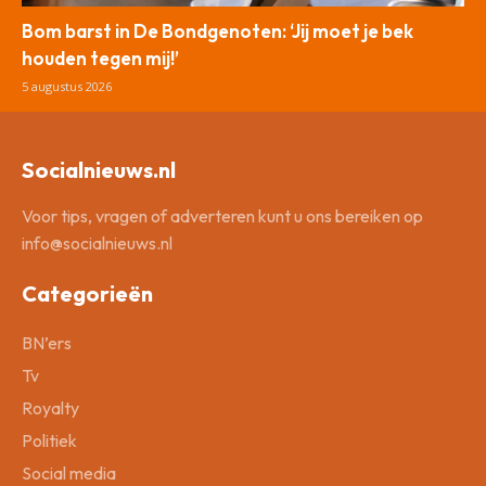
Bom barst in De Bondgenoten: ‘Jij moet je bek
houden tegen mij!’
5 augustus 2026
Socialnieuws.nl
Voor tips, vragen of adverteren kunt u ons bereiken op
info@socialnieuws.nl
Categorieën
BN’ers
Tv
Royalty
Politiek
Social media