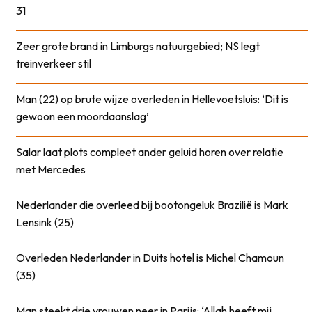
31
Zeer grote brand in Limburgs natuurgebied; NS legt
treinverkeer stil
Man (22) op brute wijze overleden in Hellevoetsluis: ‘Dit is
gewoon een moordaanslag’
Salar laat plots compleet ander geluid horen over relatie
met Mercedes
Nederlander die overleed bij bootongeluk Brazilië is Mark
Lensink (25)
Overleden Nederlander in Duits hotel is Michel Chamoun
(35)
Man steekt drie vrouwen neer in Parijs: ‘Allah heeft mij