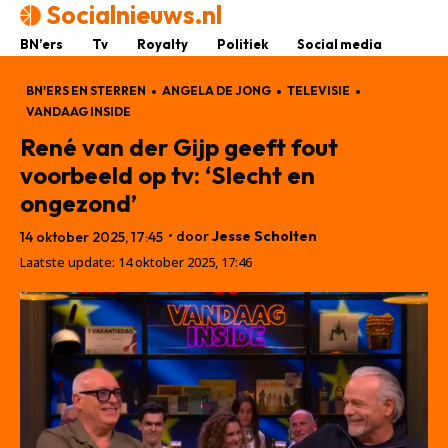
Socialnieuws.nl
BN’ers
Tv
Royalty
Politiek
Social media
BN'ERS EN STERREN
ANGELA DE JONG
TELEVISIE
VANDAAG INSIDE
René van der Gijp geeft fout
voorbeeld op tv: ‘Slecht en
ongezond’
• door
Jesse Scholten
14 oktober 2025, 17:45
Laatste update:
14 oktober 2025, 17:46