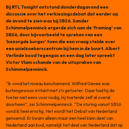
Bij RTL Tonight ontstond donderdagavond een
discussie over het verkiezingsdebat dat eerder op
de avond te zien was bij SBS6. Sander
Schimmelpenninck ergerde zich aan de ‘framing’ van
SBS6, door bijvoorbeeld te spreken van een
‘bezorgde burger’ toen die een vraag stelde over
een asielzoekerscentrum bij hem in de buurt. Albert
Verlinde bood tegengas en een dag later spreekt
Victor Vlam schande van de uitspraken van
Schimmelpenninck.
“Ik vond het niveau beschamend. Wilfred Genee was
buitengewoon irritant met z’n getoeter. Daar had hij de
toeter niet eens voor nodig, hij toeterde zelf al overal
doorheen”, zei Schimmelpenninck. “De sturing vanuit SBS6
vond ik heel ernstig. Het wordt het Debat van Nederland
genoemd. Er kwam alleen maar een heel klein deel van
Nederland aan bod, namelijk het deel van Nederland dat op