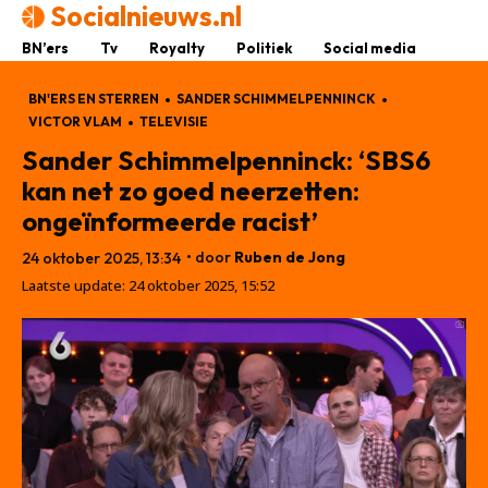
Socialnieuws.nl
BN’ers
Tv
Royalty
Politiek
Social media
BN'ERS EN STERREN
SANDER SCHIMMELPENNINCK
VICTOR VLAM
TELEVISIE
Sander Schimmelpenninck: ‘SBS6
kan net zo goed neerzetten:
ongeïnformeerde racist’
• door
Ruben de Jong
24 oktober 2025, 13:34
Laatste update:
24 oktober 2025, 15:52