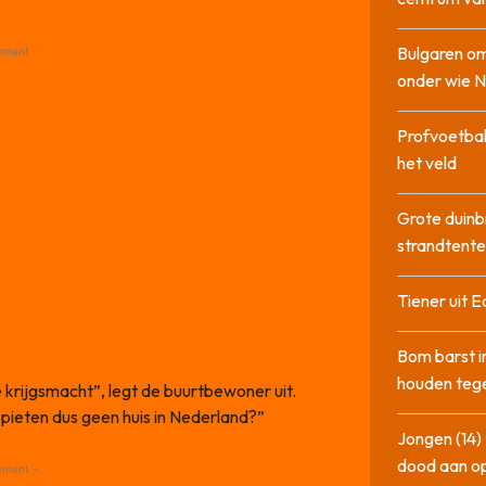
Bulgaren om
ement -
onder wie 
Profvoetbal
het veld
Grote duinb
strandtente
Tiener uit E
Bom barst i
houden tege
e krijgsmacht”, legt de buurtbewoner uit.
pieten dus geen huis in Nederland?”
Jongen (14) 
dood aan o
ement -