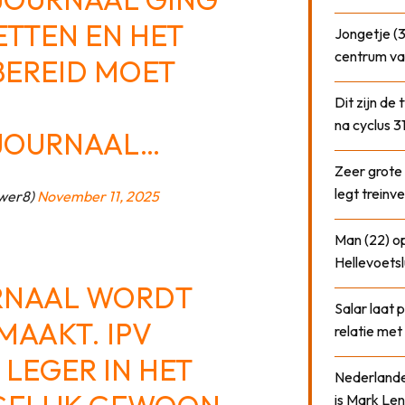
TTEN EN HET
Jongetje (3
centrum va
BEREID MOET
Dit zijn de
na cyclus 3
SJOURNAAL…
Zeer grote
legt treinve
ower8)
November 11, 2025
Man (22) op
Hellevoetsl
RNAAL WORDT
Salar laat 
MAAKT. IPV
relatie me
 LEGER IN HET
Nederlander
is Mark Len