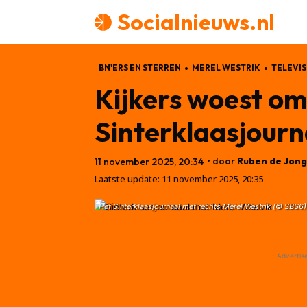
Socialnieuws.nl
BN'ERS EN STERREN
MEREL WESTRIK
TELEVIS
Kijkers woest om
Sinterklaasjourna
• door
Ruben de Jong
11 november 2025, 20:34
Laatste update:
11 november 2025, 20:35
Het Sinterklaasjournaal met rechts Merel Westrik (© SBS6)
- Advertis