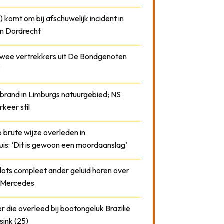
) komt om bij afschuwelijk incident in
n Dordrecht
 twee vertrekkers uit De Bondgenoten
1
 brand in Limburgs natuurgebied; NS
rkeer stil
 brute wijze overleden in
uis: ‘Dit is gewoon een moordaanslag’
plots compleet ander geluid horen over
t Mercedes
 die overleed bij bootongeluk Brazilië
sink (25)