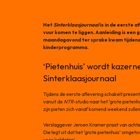
Het
Sinterklaasjournaal
is in de eerste a
vuur komen te liggen. Aanleiding is een
maandagavond ter sprake kwam tijdens 
kinderprogramma.
‘Pietenhuis’ wordt kazerne
Sinterklaasjournaal
Tijdens de eerste aflevering schakelt prese
vanuit de
NTR
-studio naar het ‘grote pietenh
zijn pieten zich vanaf komend weekend zullen
Verslaggever Jeroen Kramer praat van achte
Die legt uit dat het ‘grote pietenhuis’ omge
voor ‘soldaten’.