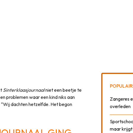
POPULAIR
et
Sinterklaasjournaal
niet een beetje te
sen problemen waar een kind niks aan
Zangeres e
: “Wij dachten hetzelfde. Het begon
overleden
Sportschool
maar krijgt
JOURNAAL GING