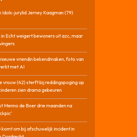
 Idols-jurylid Jerney Kaagman (79)
 in Echt weigert bewoners uit azc, maar
 vingers
l nieuwe vriendin bekendmaken, foto van
erkt met AI
 vrouw (42) sterft bij reddingspoging op
 kinderen zien drama gebeuren
st Menno de Boer drie maanden na
ckpic’
 komt om bij afschuwelijk incident in
n Dordrecht