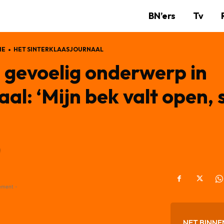
BN’ers
Tv
IE
HET SINTERKLAASJOURNAAL
 gevoelig onderwerp in
al: ‘Mijn bek valt open, 
ement -
NET BINNE