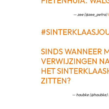
PIETENHUIA. WAL
— zee (@zee_petra)
#SINTERKLAASJO
SINDS WANNEER 
VERWIJZINGEN NA
HET SINTERKLAA
ZITTEN?
— haubke (@haubke)