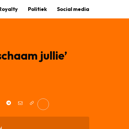
Royalty
Politiek
Social media
schaam jullie’
N