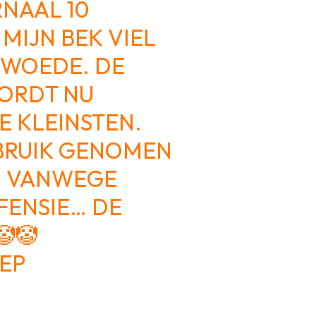
NAAL 10
MIJN BEK VIEL
 WOEDE. DE
WORDT NU
E KLEINSTEN.
EBRUIK GENOMEN
, VANWEGE
FENSIE… DE
🤡
IEP