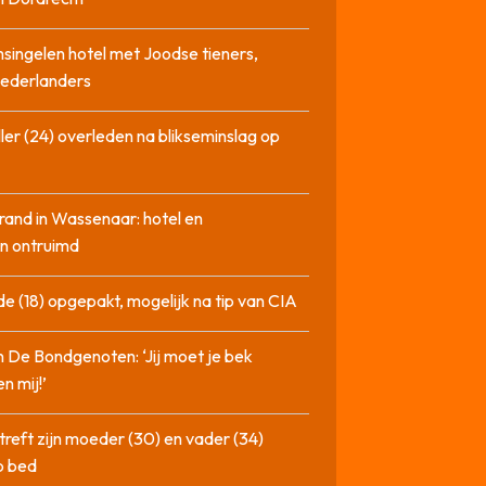
singelen hotel met Joodse tieners,
Nederlanders
ler (24) overleden na blikseminslag op
rand in Wassenaar: hotel en
n ontruimd
de (18) opgepakt, mogelijk na tip van CIA
n De Bondgenoten: ‘Jij moet je bek
n mij!’
treft zijn moeder (30) en vader (34)
p bed