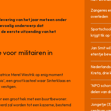
Zangeres en
overleden
flevering van het jaar meteen onder
 gevoelig onderwerp dat
Sportschool
de eerste uitzending van het
krijgt tik op
Jan Smit wi
 voor militairen in
etentje bew
Nederlandse
Kreta, drie
ntatrice Merel Westrik op enig moment
uis’, een groot kasteel waar Sinterklaas en
‘NPO schor
 vestigen.
delen van di
r een groot hek met een buurtbewoner.
Jongetje (3)
toverd zal worden tot een kazerne, bestemd
centrum va