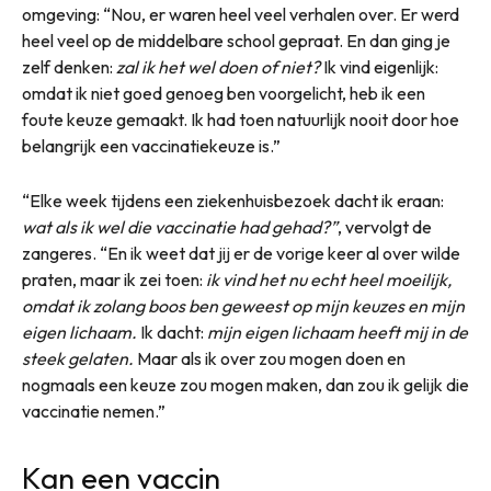
omgeving: “Nou, er waren heel veel verhalen over. Er werd
heel veel op de middelbare school gepraat. En dan ging je
zelf denken:
zal ik het wel doen of niet?
Ik vind eigenlijk:
omdat ik niet goed genoeg ben voorgelicht, heb ik een
foute keuze gemaakt. Ik had toen natuurlijk nooit door hoe
belangrijk een vaccinatiekeuze is.”
“Elke week tijdens een ziekenhuisbezoek dacht ik eraan:
wat als ik wel die vaccinatie had gehad?”
, vervolgt de
zangeres. “En ik weet dat jij er de vorige keer al over wilde
praten, maar ik zei toen:
ik vind het nu echt heel moeilijk,
omdat ik zolang boos ben geweest op mijn keuzes en mijn
eigen lichaam.
Ik dacht:
mijn eigen lichaam heeft mij in de
steek gelaten.
Maar als ik over zou mogen doen en
nogmaals een keuze zou mogen maken, dan zou ik gelijk die
vaccinatie nemen.”
Kan een vaccin