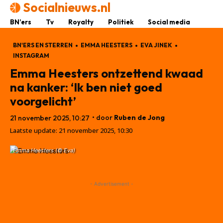
Socialnieuws.nl
BN’ers
Tv
Royalty
Politiek
Social media
BN'ERS EN STERREN
EMMA HEESTERS
EVA JINEK
INSTAGRAM
Emma Heesters ontzettend kwaad
na kanker: ‘Ik ben niet goed
voorgelicht’
• door
Ruben de Jong
21 november 2025, 10:27
Laatste update:
21 november 2025, 10:30
Emma Heesters (© Eva)
- Advertisement -