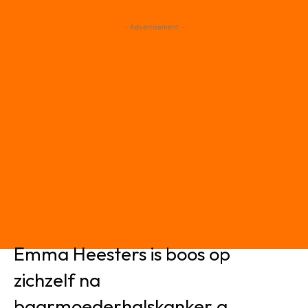
- Advertisement -
Emma Heesters is boos op
zichzelf na
baarmoederhalskanker a