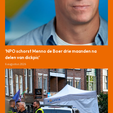
‘NPO schorst Menno de Boer drie maanden na
delen van dickpic’
6 augustus 2026