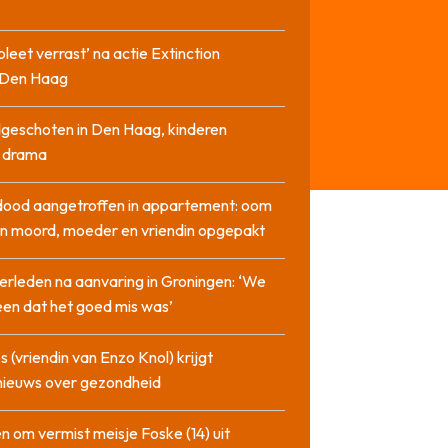
pleet verrast’ na actie Extinction
n Den Haag
geschoten in Den Haag, kinderen
n drama
dood aangetroffen in appartement: oom
n moord, moeder en vriendin opgepakt
erleden na aanvaring in Groningen: ‘We
en dat het goed mis was’
 (vriendin van Enzo Knol) krijgt
nieuws over gezondheid
n om vermist meisje Foske (14) uit