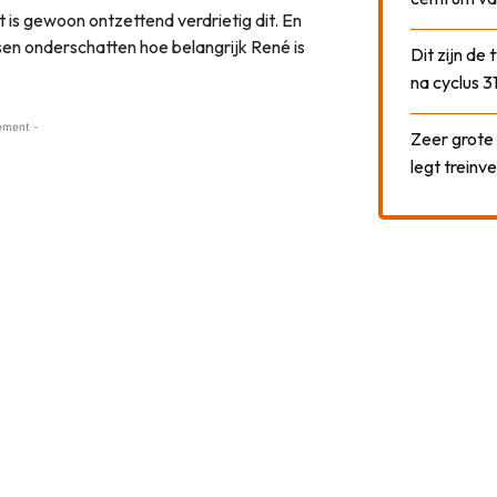
 is gewoon ontzettend verdrietig dit. En
sen onderschatten hoe belangrijk René is
Dit zijn de
na cyclus 3
ement -
Zeer grote
legt treinve