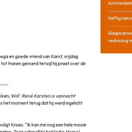
Amsterda
Heftig nieu
Slaapkamer
verbazing 
ega en goede vriend van Karst, vrijdag
ot tranen geroerd terwijl hij praat over de
ement -
kken, Wol’:
René Karsten is vannacht
s het moment terug dat hij werd ingelicht
olgt Kroes. “Ik kan me nog een hele mooie
aten. Toen schreef hij het liedje
Hemel