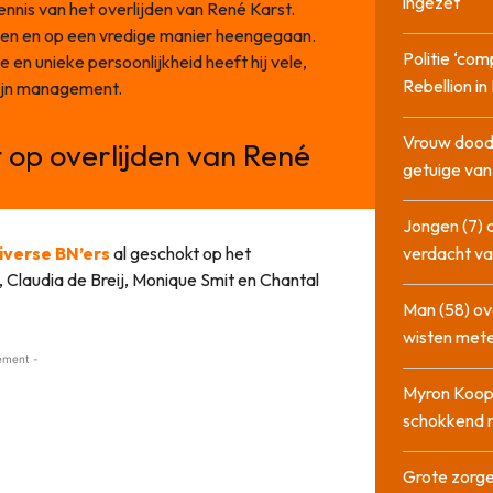
ingezet
nnis van het overlijden van René Karst.
en en op een vredige manier heengegaan.
Politie ‘com
 en unieke persoonlijkheid heeft hij vele,
Rebellion i
zijn management.
Vrouw dood
 op overlijden van René
getuige va
Jongen (7) 
iverse BN’ers
al geschokt op het
verdacht va
, Claudia de Breij, Monique Smit en Chantal
Man (58) ov
wisten mete
ement -
Myron Koops
schokkend 
Grote zorge