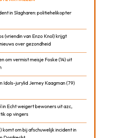
dent in Slagharen: politiehelikopter
 (vriendin van Enzo Knol) krijgt
nieuws over gezondheid
n om vermist meisje Foske (14) uit
m
n Idols-jurylid Jerney Kaagman (79)
 in Echt weigert bewoners uit azc,
 tik op vingers
) komt om bij afschuwelijk incident in
n Dordrecht