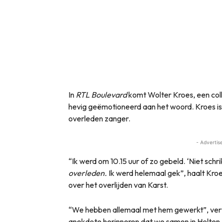
In
RTL Boulevard
komt Wolter Kroes, een coll
hevig geëmotioneerd aan het woord. Kroes is t
overleden zanger.
- Advertis
“Ik werd om 10.15 uur of zo gebeld. ‘Niet schri
overleden.
Ik werd helemaal gek”, haalt Kroe
over het overlijden van Karst.
“We hebben allemaal met hem gewerkt”, verv
anekdote herinneren dat we samen in Holten z