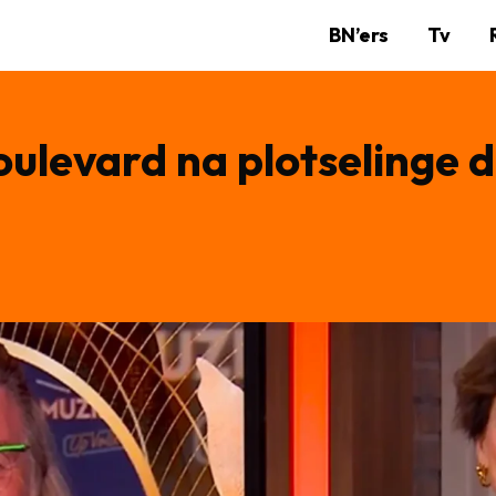
BN’ers
Tv
oulevard na plotselinge 