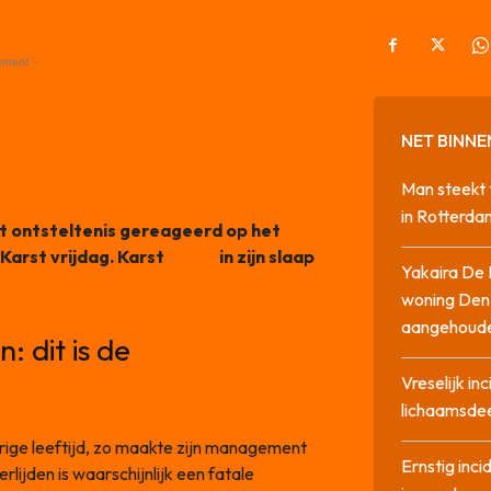
ement -
NET BINNE
Man steekt 
in Rotterda
et ontsteltenis gereageerd op het
Karst vrijdag. Karst
stierf
in zijn slaap
Yakaira De 
woning Den
aangehoud
: dit is de
Vreselijk in
lichaamsdee
rige leeftijd, zo maakte zijn management
Ernstig inci
lijden is waarschijnlijk een fatale