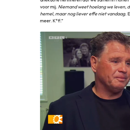
voor mij.
Niemand weet hoelang we leven, dat
hemel, maar nog liever effe niet vandaag.
En
meer. K*t!.”