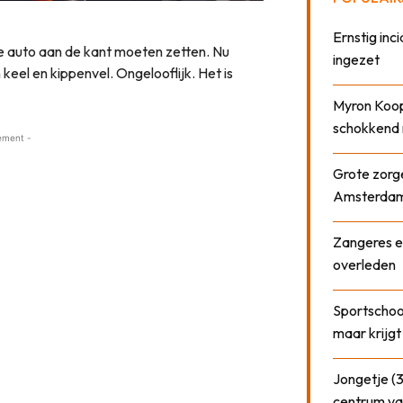
Ernstig inci
de auto aan de kant moeten zetten. Nu
ingezet
 keel en kippenvel. Ongelooflijk. Het is
Myron Koops
schokkend 
ement -
Grote zorge
Amsterda
Zangeres e
overleden
Sportschool
maar krijgt
Jongetje (3
centrum va