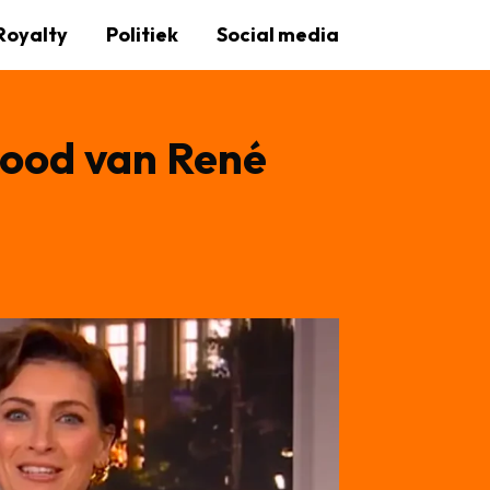
Royalty
Politiek
Social media
dood van René