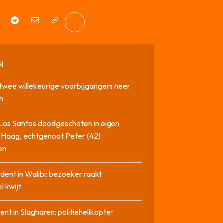
N
twee willekeurige voorbijgangers neer
m
Los Santos doodgeschoten in eigen
 Haag, echtgenoot Peter (42)
en
cident in Walibi: bezoeker raakt
l kwijt
dent in Slagharen: politiehelikopter