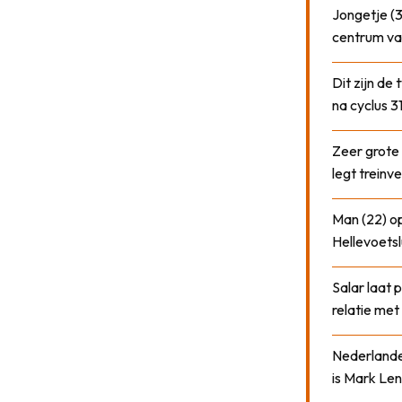
Jongetje (3
centrum va
Dit zijn de
na cyclus 3
Zeer grote
legt treinve
Man (22) op
Hellevoetsl
Salar laat 
relatie me
Nederlander
is Mark Len