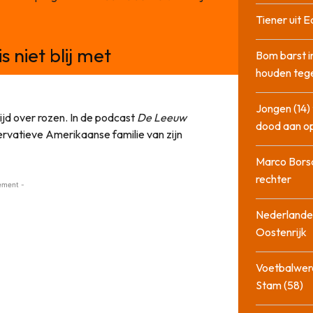
Tiener uit E
 niet blij met
Bom barst i
houden tege
Jongen (14) 
tijd over rozen. In de podcast
De Leeuw
dood aan o
rvatieve Amerikaanse familie van zijn
Marco Bors
rechter
ement -
Nederlander
Oostenrijk
Voetbalwere
Stam (58)