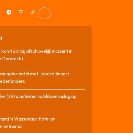
N
 komt om bij afschuwelijk incident in
n Dordrecht
singelen hotel met Joodse tieners,
Nederlanders
ler (24) overleden na blikseminslag op
rand in Wassenaar: hotel en
n ontruimd