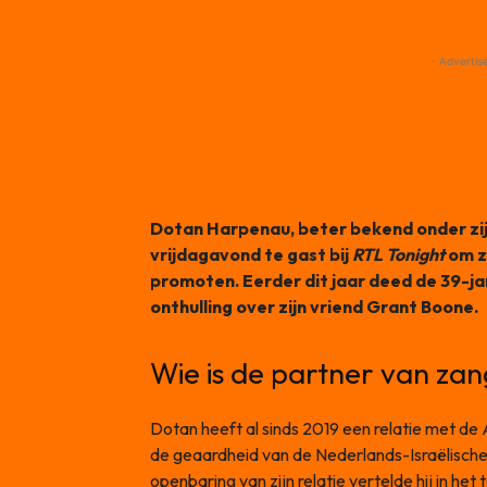
- Advertis
Dotan Harpenau, beter bekend onder zij
vrijdagavond te gast bij
RTL Tonight
om z
promoten. Eerder dit jaar deed de 39-j
onthulling over zijn vriend Grant Boone.
Wie is de partner van za
Dotan heeft al sinds 2019 een relatie met 
de geaardheid van de Nederlands-Israëlisch
openbaring van zijn relatie vertelde hij in he