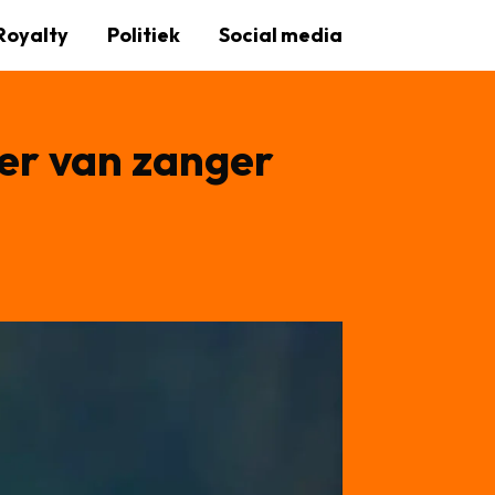
Royalty
Politiek
Social media
er van zanger