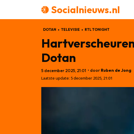
Socialnieuws.nl
DOTAN
TELEVISIE
RTL TONIGHT
Hartverscheurend
Dotan
• door
Ruben de Jong
5 december 2025, 21:01
Laatste update:
5 december 2025, 21:01