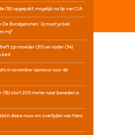
de (18) opgepakt, mogelijk na tip van CIA
n De Bondgenoten: ‘Jij moet je bek
n mij!’
treft zijn moeder (30) en vader (34)
p bed
ato in november opnieuw voor de
 (18) stort 200 meter naar beneden in
ld in diepe rouw om overlijden van Hans