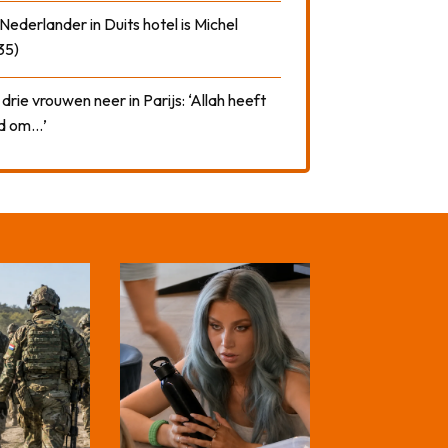
ederlander in Duits hotel is Michel
35)
drie vrouwen neer in Parijs: ‘Allah heeft
rd om…’