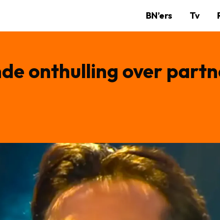
BN’ers
Tv
e onthulling over partn