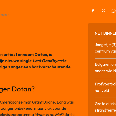
ement -
NET BINNE
Jongetje (3)
centrum va
n artiestennaam Dotan, is
ijn nieuwe single
Last Goodbyes
te
Bulgaren om
arige zanger een hartverscheurende
onder wie 
Profvoetbal
nger Dotan?
het veld
de Amerikaanse man Grant Boone. Lang was
Grote duinb
e zanger onbekend, maar vlak voor de
strandtente
t televisieprogramma
Waar is de Mol?
dat hij