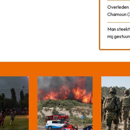
Overleden N
Chamoun (
Man steekt 
mij gestuu