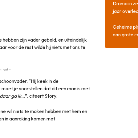
Drama in ze
jaar overle
Geheime pla
aan grote 
hebben zijn vader gebeld, en uiteindelijk
 voor de rest wilde hij niets met ons te
ement -
choonvader: “Hij keek in de
 moet je voorstellen dat dit een man is met
 daar ga ik…
”, citeert Story.
one wil niets te maken hebben met hem en
eren in aanraking komen met