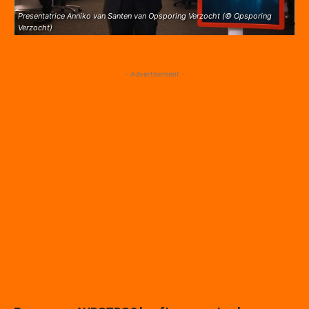
Presentatrice Anniko van Santen van Opsporing Verzocht (© Opsporing
Verzocht)
- Advertisement -