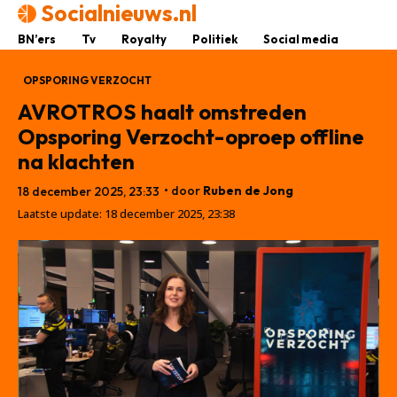
Socialnieuws.nl
BN’ers
Tv
Royalty
Politiek
Social media
OPSPORING VERZOCHT
AVROTROS haalt omstreden
Opsporing Verzocht-oproep offline
na klachten
• door
Ruben de Jong
18 december 2025, 23:33
Laatste update:
18 december 2025, 23:38