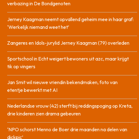
verbazing in De Bondgenoten
Jerney Kaagman neemt opvallend geheim mee in haar graf:
‘Werkelijk niemand weet het’
Zangeres en Idols-jurylid Jerney Kaagman (79) overleden
Sportschool in Echt weigert bewoners uit azc, maar krijgt
tik op vingers
Jan Smit wil nieuwe vriendin bekendmaken, foto van
etentje bewerkt met AI
Nederlandse vrouw (42) sterft bij reddingspoging op Kreta,
drie kinderen zien drama gebeuren
‘NPO schorst Menno de Boer drie maanden na delen van
dickpic’