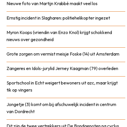
Nieuwe foto van Martijn Krabbé maakt veel los
Ernstig incident in Slagharen: politiehelikopter ingezet
Myron Koops (vriendin van Enzo Knol) krijgt schokkend
nieuws over gezondheid
Grote zorgen om vermist meisje Foske (14) uit Amsterdam
Zangeres en Idols-jurylid Jerney Kaagman (79) overleden
Sportschool in Echt weigert bewoners uit azc, maar krijgt
tik op vingers
Jongetje (3) komt om bij afschuwelijk incident in centrum
van Dordrecht
Dit zijn de twee vertrekkers uit De Bondgenoten na cyclus