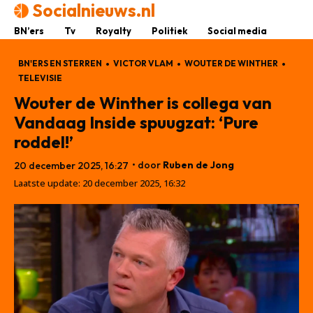
Socialnieuws.nl
BN’ers
Tv
Royalty
Politiek
Social media
BN'ERS EN STERREN
VICTOR VLAM
WOUTER DE WINTHER
TELEVISIE
Wouter de Winther is collega van
Vandaag Inside spuugzat: ‘Pure
roddel!’
• door
Ruben de Jong
20 december 2025, 16:27
Laatste update:
20 december 2025, 16:32