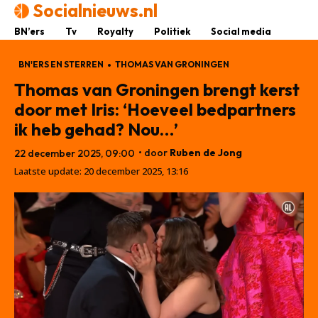
Socialnieuws.nl
BN’ers
Tv
Royalty
Politiek
Social media
BN'ERS EN STERREN
THOMAS VAN GRONINGEN
Thomas van Groningen brengt kerst
door met Iris: ‘Hoeveel bedpartners
ik heb gehad? Nou…’
• door
Ruben de Jong
22 december 2025, 09:00
Laatste update:
20 december 2025, 13:16