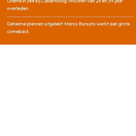
Drama in zee bij Callantsoog: vrouwen van 26 en 39 jaar
overleden
Geheime plannen uitgelekt: Marco Borsato werkt aan grote
comeback