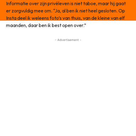
Informatie over zijn privéleven is niet taboe, maar hij gaat
er zorgvuldig mee om. “Ja, al ben ik niet heel gesloten. Op
Insta deel ik weleens foto’s van thuis, van de kleine van elf
maanden, daar ben ik best open over.”
- Advertisement -