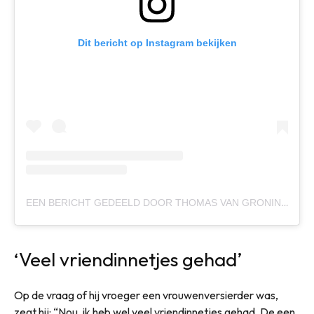
Dit bericht op Instagram bekijken
EEN BERICHT GEDEELD DOOR THOMAS VAN GRONINGEN (@THOMASVANGRONINGEN)
‘Veel vriendinnetjes gehad’
Op de vraag of hij vroeger een vrouwenversierder was,
zegt hij: “Nou, ik heb wel veel vriendinnetjes gehad. De een