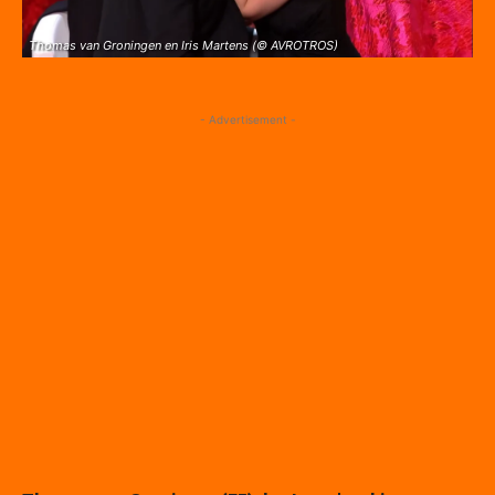
Thomas van Groningen en Iris Martens (© AVROTROS)
- Advertisement -