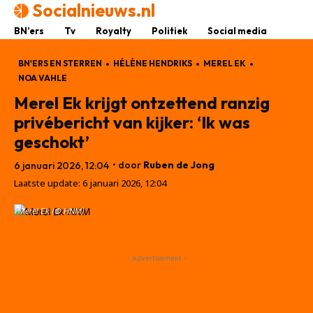
Socialnieuws.nl
BN’ers
Tv
Royalty
Politiek
Social media
BN'ERS EN STERREN
HÉLÈNE HENDRIKS
MEREL EK
NOA VAHLE
Merel Ek krijgt ontzettend ranzig
privébericht van kijker: ‘Ik was
geschokt’
• door
Ruben de Jong
6 januari 2026, 12:04
Laatste update:
6 januari 2026, 12:04
Merel Ek (© HNM)
- Advertisement -