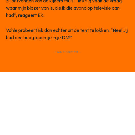
zij ontvangen van de kijkers thuis. “Ik krijg vaak de vraag
waar mijn blazer van is, die ik die avond op televisie aan
had”, reageert Ek.
Vahle probeert Ek dan echter uit de tent te lokken: “Nee! Jij
had een hoogtepuntje in je DM!”
- Advertisement -