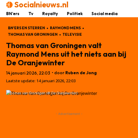
Socialnieuws.nl
BN’ers
Tv
Royalty
Politiek
Social media
BN'ERS EN STERREN
RAYMOND MENS
THOMAS VAN GRONINGEN
TELEVISIE
Thomas van Groningen valt
Raymond Mens uit het niets aan bij
De Oranjewinter
• door
Ruben de Jong
14 januari 2026, 22:03
Laatste update:
14 januari 2026, 22:03
Thomas van Groningen (© De Oranjewinter)
- Advertisement -