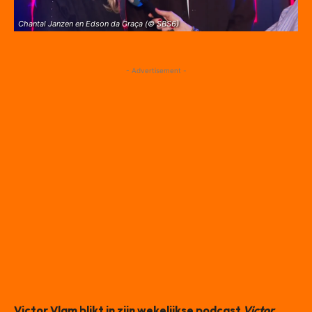
Chantal Janzen en Edson da Graça (© SBS6)
- Advertisement -
Victor Vlam blikt in zijn wekelijkse podcast
Victor