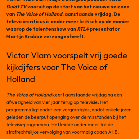
Duidt TV
vooruit op de start van het nieuwe seizoen
van
The Voice of Holland
, aanstaande vrijdag. De
televisiecriticus is onder meer kritisch op de manier
waarop de talentenshow van
RTL4
presentator
Martijn Krabbé vervangen heeft.
Victor Vlam voorspelt vrij goede
kijkcijfers voor The Voice of
Holland
The Voice of Holland
keert aanstaande vrijdag na een
afwezigheid van vier jaar terug op televisie. Het
programma ligt onder een vergrootglas, nadat enkele jaren
geleden de beerput openging over de misstanden bij het
televisieprogramma. Het leidde onder meer tot de
strafrechtelijke vervolging van voormalig coach Ali B.