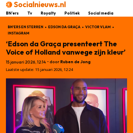
Socialnieuws.nl
BN’ers
Tv
Royalty
Politiek
Social media
BN'ERS EN STERREN
EDSON DA GRAÇA
VICTOR VLAM
INSTAGRAM
‘Edson da Graça presenteert The
Voice of Holland vanwege zijn kleur’
• door
Ruben de Jong
15 januari 2026, 12:14
Laatste update:
15 januari 2026, 12:24