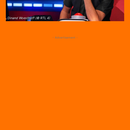
Dinand Woesthoff (© RTL 4)
- Advertisement -