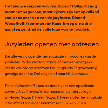
Het nieuwe seizoen van
The Voice of Holland
is nog
maar net begonnen, maar kijkers zijn het opvallend
snel eens over een van de juryleden. Dinand
Woesthoff, frontman van Kane, kreeg al na drie
minuten zendtijd de volle laag van het publiek.
Juryleden openen met optreden
De aflevering opende met muzikale introducties van de
juryleden. Willie Wartaal trapte af met een energieke
versie van
Sterrenstof
van De Jeugd van Tegenwoordig,
gevolgd door Ilse DeLange met haar hit
Incredible
.
Dinand Woesthoff koos als derde voor een opvallende
cover:
Als het avond is
, een nummer van zijn collega-
juryleden Suzan & Freek. Suzan & Freek sloten het muzikale
intro af met hun eigen nummer
Rain Down On Me
.