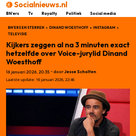
Socialnieuws.nl
BN’ers
Tv
Royalty
Politiek
Social media
BN'ERS EN STERREN
DINAND WOESTHOFF
INSTAGRAM
TELEVISIE
Kijkers zeggen al na 3 minuten exact
hetzelfde over Voice-jurylid Dinand
Woesthoff
• door
Jesse Scholten
16 januari 2026, 20:35
Laatste update:
16 januari 2026, 22:46