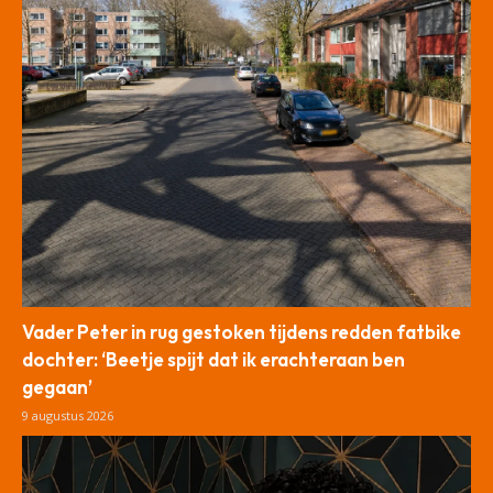
Vader Peter in rug gestoken tijdens redden fatbike
dochter: ‘Beetje spijt dat ik erachteraan ben
gegaan’
9 augustus 2026