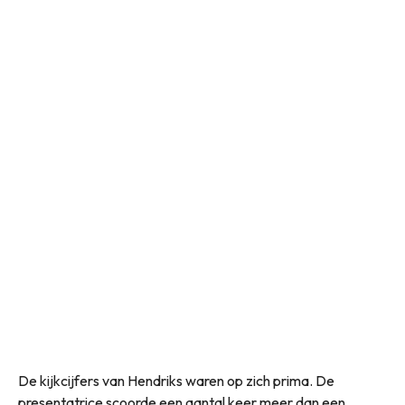
De kijkcijfers van Hendriks waren op zich prima. De
presentatrice scoorde een aantal keer meer dan een