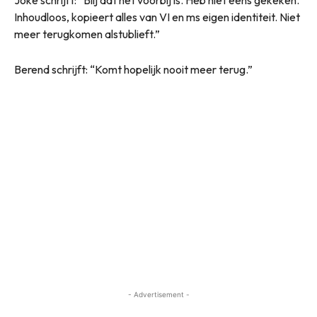
Joke schrijft: “Blij dat het voorbij is. Heb niet eens gekeken.
Inhoudloos, kopieert alles van VI en ms eigen identiteit. Niet
meer terugkomen alstublieft.”
Berend schrijft: “Komt hopelijk nooit meer terug.”
- Advertisement -