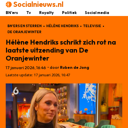
Socialnieuws.nl
BN’ers
Tv
Royalty
Politiek
Social media
BN'ERS EN STERREN
HÉLÈNE HENDRIKS
TELEVISIE
DE ORANJEWINTER
Hélène Hendriks schrikt zich rot na
laatste uitzending van De
Oranjewinter
• door
Ruben de Jong
17 januari 2026, 16:46
Laatste update:
17 januari 2026, 16:47