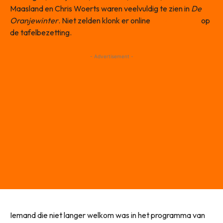
Maasland en Chris Woerts waren veelvuldig te zien in
De
Oranjewinter
. Niet zelden klonk er online
forse kritiek
op
de tafelbezetting.
- Advertisement -
Iemand die niet langer welkom was in het programma van