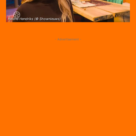
Hélène Hendriks (© Shownieuws)
- Advertisement -