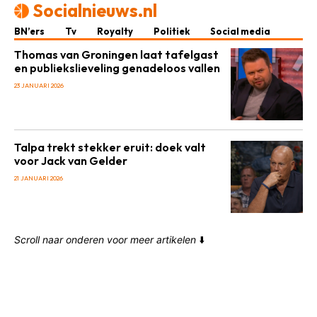
Socialnieuws.nl
BN’ers
Tv
Royalty
Politiek
Social media
Thomas van Groningen laat tafelgast
en publiekslieveling genadeloos vallen
23 JANUARI 2026
Talpa trekt stekker eruit: doek valt
voor Jack van Gelder
21 JANUARI 2026
Scroll naar onderen voor meer artikelen
⬇️