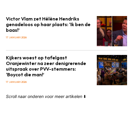
Victor Vlam zet Hélène Hendriks
genadeloos op haar plaats: ‘Ik ben de
baas!’
17 JANUARI 2026
Kijkers woest op tafelgast
Oranjewinter na zeer denigrerende
uitspraak over PVV-stemmers:
‘Boycot die man!’
17 JANUARI 2026
Scroll naar onderen voor meer artikelen
⬇️