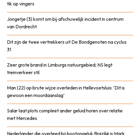
tik op vingers
Jongetje (3) komt om bij afschuwelijk incident in centrum
van Dordrecht
Dit zijn de twee vertrekkers uit De Bondgenoten na cyclus
31
Zeer grote brand in Limburgs natuurgebied; NS legt
treinverkeer stil
Man (22) op brute wijze overleden in Hellevoetsluis: ‘Dit is
gewoon een moordaanslag’
Salar laat plots compleet ander geluid horen over relatie
met Mercedes
Nederlander die overleed bij bootongeluk Brazilië is Mark