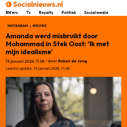
Socialnieuws.nl
BN’ers
Tv
Royalty
Politiek
Social media
INSTAGRAM
NIEUWS
Amanda werd misbruikt door
Mohammad in Stek Oost: ‘Ik met
mijn idealisme’
• door
Ruben de Jong
19 januari 2026, 11:38
Laatste update:
19 januari 2026, 11:56