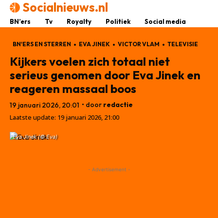
Socialnieuws.nl
BN’ers
Tv
Royalty
Politiek
Social media
BN'ERS EN STERREN
EVA JINEK
VICTOR VLAM
TELEVISIE
Kijkers voelen zich totaal niet
serieus genomen door Eva Jinek en
reageren massaal boos
• door
redactie
19 januari 2026, 20:01
Laatste update:
19 januari 2026, 21:00
Eva Jinek (© Eva)
- Advertisement -