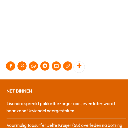
NET BINNEN
Lisandra spreekt pakketbezorger aan, even later wordt
haar zoon Urviëndel neergestoken
Voormalig topsurfer Jelte Kruijer (58) overleden na botsing