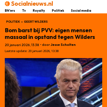
Socialnieuws.nl
BN’ers
Tv
Royalty
Politiek
Social media
POLITIEK
GEERT WILDERS
Bom barst bij PVV: eigen mensen
massaal in opstand tegen Wilders
• door
Jesse Scholten
20 januari 2026, 13:38
Laatste update:
20 januari 2026, 13:38