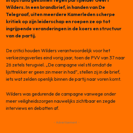
in opstand gekomen tegen partijleider Geert
Wilders. In een brandbrief, in handen van De
Telegraaf, uiten meerdere Kamerleden scherpe
kritiek op zijn leiderschap en roepen ze op tot
ingrijpende veranderingen in de koers en structuur
van de partij.
De critici houden Wilders verantwoordelijk voor het
verkiezingsverlies eind vorig jaar, toen de PVV van 37 naar
26 zetels terugviel. „De campagne viel stil omdat de
lijsttrekker er geen zin meer in had”, stellen zij in de brief,
iets wat zelden openlijk binnen de partij naar voren komt.
Wilders was gedurende de campagne vanwege onder
meer veiligheidszorgen nauwelijks zichtbaar en zegde
interviews en debatten af.
- Advertisement -