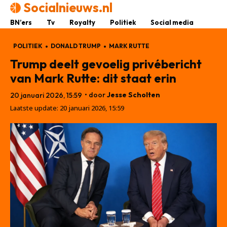
Socialnieuws.nl
BN’ers
Tv
Royalty
Politiek
Social media
POLITIEK
DONALD TRUMP
MARK RUTTE
Trump deelt gevoelig privébericht
van Mark Rutte: dit staat erin
• door
Jesse Scholten
20 januari 2026, 15:59
Laatste update:
20 januari 2026, 15:59