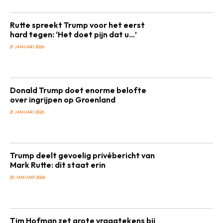
Rutte spreekt Trump voor het eerst
hard tegen: ‘Het doet pijn dat u…’
21 JANUARI 2026
Donald Trump doet enorme belofte
over ingrijpen op Groenland
21 JANUARI 2026
Trump deelt gevoelig privébericht van
Mark Rutte: dit staat erin
20 JANUARI 2026
Tim Hofman zet grote vraagtekens bij