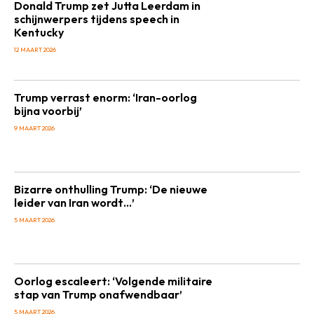
Donald Trump zet Jutta Leerdam in
schijnwerpers tijdens speech in
Kentucky
12 MAART 2026
Trump verrast enorm: ‘Iran-oorlog
bijna voorbij’
9 MAART 2026
Bizarre onthulling Trump: ‘De nieuwe
leider van Iran wordt…’
5 MAART 2026
Oorlog escaleert: ‘Volgende militaire
stap van Trump onafwendbaar’
5 MAART 2026