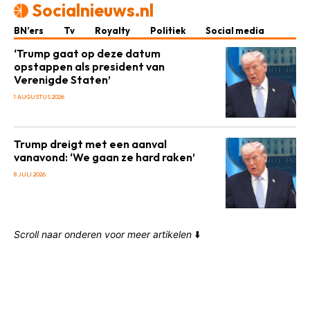
Socialnieuws.nl
BN’ers
Tv
Royalty
Politiek
Social media
‘Trump gaat op deze datum
opstappen als president van
Verenigde Staten’
1 AUGUSTUS 2026
Trump dreigt met een aanval
vanavond: ‘We gaan ze hard raken’
8 JULI 2026
Scroll naar onderen voor meer artikelen
⬇️