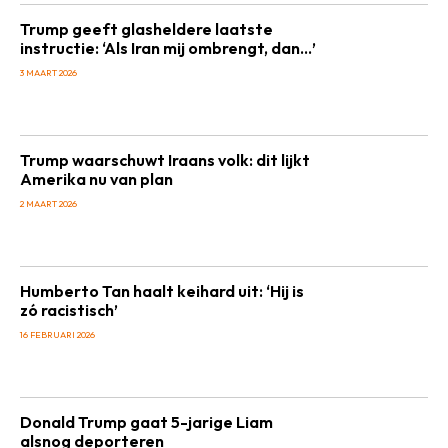
Trump geeft glasheldere laatste
instructie: ‘Als Iran mij ombrengt, dan…’
3 MAART 2026
Trump waarschuwt Iraans volk: dit lijkt
Amerika nu van plan
2 MAART 2026
Humberto Tan haalt keihard uit: ‘Hij is
zó racistisch’
16 FEBRUARI 2026
Donald Trump gaat 5-jarige Liam
alsnog deporteren