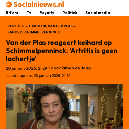
Socialnieuws.nl
BN’ers
Tv
Royalty
Politiek
Social media
POLITIEK
CAROLINE VAN DER PLAS
SANDER SCHIMMELPENNINCK
Van der Plas reageert keihard op
Schimmelpenninck: ‘Artritis is geen
lachertje’
• door
Ruben de Jong
20 januari 2026, 21:29
Laatste update:
20 januari 2026, 21:31