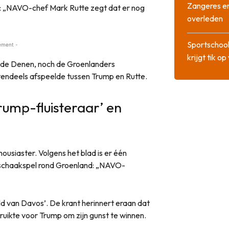
Zangeres en
f: „NAVO-chef Mark Rutte zegt dat er nog
overleden
Sportschool
ement -
krijgt tik op
h de Denen, noch de Groenlanders
otendeels afspeelde tussen Trump en Rutte.
Trump-fluisteraar’ en
housiaster. Volgens het blad is er één
e schaakspel rond Groenland: „NAVO-
eld van Davos’. De krant herinnert eraan dat
bruikte voor Trump om zijn gunst te winnen.