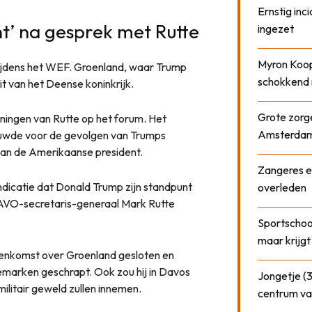
Ernstig inci
ht’ na gesprek met Rutte
ingezet
Myron Koops
tijdens het WEF. Groenland, waar Trump
schokkend 
it van het Deense koninkrijk.
Grote zorge
ningen van Rutte op het forum. Het
Amsterda
huwde voor de gevolgen van Trumps
 van de Amerikaanse president.
Zangeres e
icatie dat Donald Trump zijn standpunt
overleden
AVO-secretaris-generaal Mark Rutte
Sportschool
maar krijgt
eenkomst over Groenland gesloten en
marken geschrapt. Ook zou hij in Davos
Jongetje (3
ilitair geweld zullen innemen.
centrum va