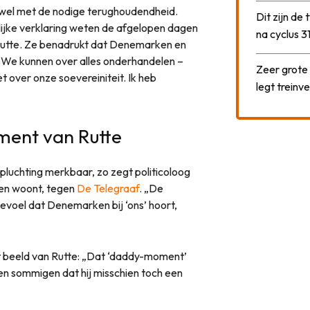
wel met de nodige terughoudendheid.
Dit zijn de
elijke verklaring weten de afgelopen dagen
na cyclus 3
 Rutte. Ze benadrukt dat Denemarken en
 „We kunnen over alles onderhandelen –
Zeer grote
t over onze soevereiniteit. Ik heb
legt treinve
oment van Rutte
pluchting merkbaar, zo zegt politicoloog
ken woont, tegen
De Telegraaf
. „De
evoel dat Denemarken bij ‘ons’ hoort,
et beeld van Rutte: „Dat ‘daddy-moment’
en sommigen dat hij misschien toch een