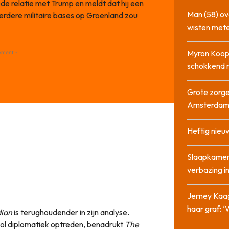
de relatie met Trump en meldt dat hij een
Man (58) ov
erdere militaire bases op Groenland zou
wisten mete
Myron Koops
ement -
schokkend 
Grote zorge
Amsterda
Heftig nieu
Slaapkamer
verbazing 
Jerney Kaa
haar graf: 
ian
is terughoudender in zijn analyse.
ol diplomatiek optreden, benadrukt
The