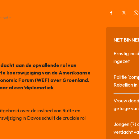
ement -
NET BINNE
Ernstig inci
ingezet
dacht aan de opvallende rol van
e koerswijziging van de Amerikaanse
Politie ‘com
conomic Forum (WEF) over Groenland.
Rebellion i
aar al een ‘diplomatiek
Vrouw dood
getuige va
uitgebreid over de invloed van Rutte en
ijziging in Davos schuilt de cruciale rol
Jongen (7) 
verdacht va