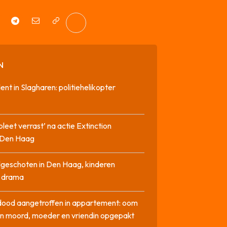
N
dent in Slagharen: politiehelikopter
pleet verrast’ na actie Extinction
n Den Haag
geschoten in Den Haag, kinderen
n drama
dood aangetroffen in appartement: oom
n moord, moeder en vriendin opgepakt