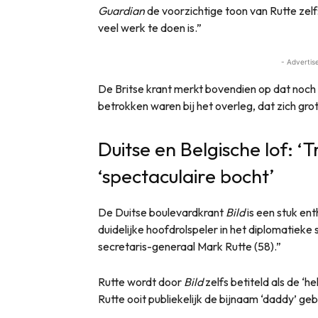
Guardian
de voorzichtige toon van Rutte zel
veel werk te doen is.”
- Advertis
De Britse krant merkt bovendien op dat noc
betrokken waren bij het overleg, dat zich gr
Duitse en Belgische lof: ‘
‘spectaculaire bocht’
De Duitse boulevardkrant
Bild
is een stuk ent
duidelijke hoofdrolspeler in het diplomatiek
secretaris-generaal Mark Rutte (58).”
Rutte wordt door
Bild
zelfs betiteld als de ‘h
Rutte ooit publiekelijk de bijnaam ‘daddy’ ge