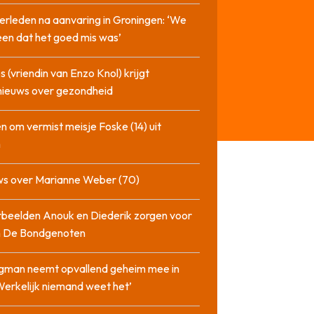
erleden na aanvaring in Groningen: ‘We
en dat het goed mis was’
 (vriendin van Enzo Knol) krijgt
nieuws over gezondheid
n om vermist meisje Foske (14) uit
m
ws over Marianne Weber (70)
beelden Anouk en Diederik zorgen voor
in De Bondgenoten
gman neemt opvallend geheim mee in
‘Werkelijk niemand weet het’