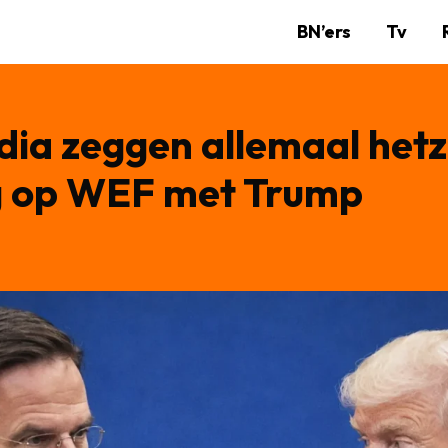
BN’ers
Tv
dia zeggen allemaal hetz
g op WEF met Trump