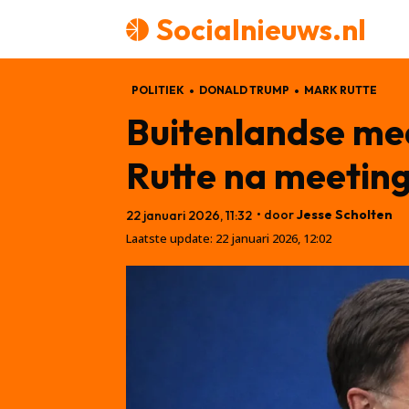
Socialnieuws.nl
POLITIEK
DONALD TRUMP
MARK RUTTE
Buitenlandse me
Rutte na meetin
• door
Jesse Scholten
22 januari 2026, 11:32
Laatste update:
22 januari 2026, 12:02