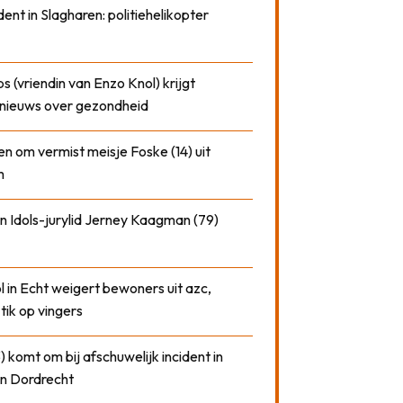
dent in Slagharen: politiehelikopter
 (vriendin van Enzo Knol) krijgt
nieuws over gezondheid
n om vermist meisje Foske (14) uit
m
n Idols-jurylid Jerney Kaagman (79)
 in Echt weigert bewoners uit azc,
 tik op vingers
) komt om bij afschuwelijk incident in
n Dordrecht