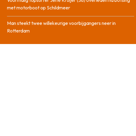
Voormalig topsurfer Jelte Kruijer (58) overleden na botsing
met motorboot op Schildmeer
Man steekt twee willekeurige voorbijgangers neer in
Rotterdam