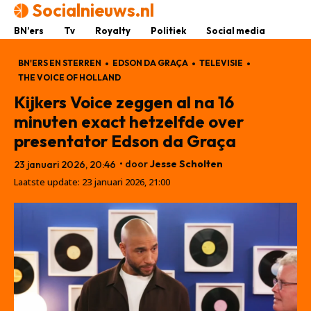
Socialnieuws.nl
BN’ers
Tv
Royalty
Politiek
Social media
BN'ERS EN STERREN
EDSON DA GRAÇA
TELEVISIE
THE VOICE OF HOLLAND
Kijkers Voice zeggen al na 16
minuten exact hetzelfde over
presentator Edson da Graça
• door
Jesse Scholten
23 januari 2026, 20:46
Laatste update:
23 januari 2026, 21:00