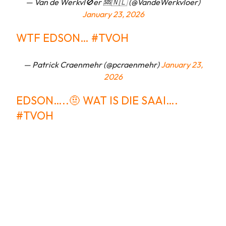
— Van de Werkvl🚫er 🆘️🇳🇱 (@VandeWerkvloer)
January 23, 2026
WTF EDSON…
#TVOH
— Patrick Craenmehr (@pcraenmehr)
January 23,
2026
EDSON…..🤨 WAT IS DIE SAAI….
#TVOH