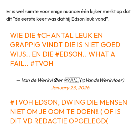
Er is wel ruimte voor enige nuance: één kijker merkt op dat
dit “de eerste keer was dat hij Edson leuk vond”.
WIE DIE
#CHANTAL
LEUK EN
GRAPPIG VINDT DIE IS NIET GOED
WIJS.. EN DIE
#EDSON
.. WHAT A
FAIL..
#TVOH
— Van de Werkvl🚫er 🆘️🇳🇱 (@VandeWerkvloer)
January 23, 2026
#TVOH
EDSON, DWING DIE MENSEN
NIET OM JE OOM TE DOEN!! ( OF IS
DIT VD REDACTIE OPGELEGD(