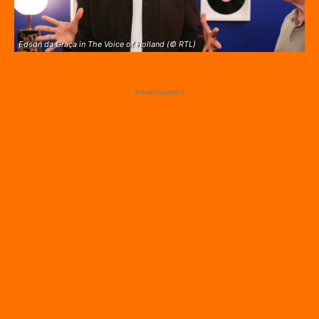
Edson da Graça in The Voice of Holland (© RTL)
- Advertisement -