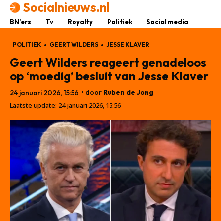
Socialnieuws.nl
BN’ers
Tv
Royalty
Politiek
Social media
POLITIEK
GEERT WILDERS
JESSE KLAVER
Geert Wilders reageert genadeloos
op ‘moedig’ besluit van Jesse Klaver
• door
Ruben de Jong
24 januari 2026, 15:56
Laatste update:
24 januari 2026, 15:56