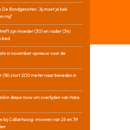
n De Bondgenoten: ‘Jij moet je bek
n mij!’
treft zijn moeder (30) en vader (34)
p bed
ato in november opnieuw voor de
 (18) stort 200 meter naar beneden in
ld in diepe rouw om overlijden van Hans
e bij Callantsoog: vrouwen van 26 en 39
den