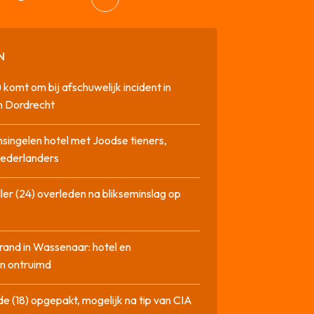
N
 komt om bij afschuwelijk incident in
n Dordrecht
singelen hotel met Joodse tieners,
Nederlanders
ler (24) overleden na blikseminslag op
rand in Wassenaar: hotel en
n ontruimd
de (18) opgepakt, mogelijk na tip van CIA