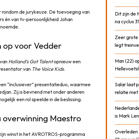
r rondom de jurykeuze. De toevoeging van
Dit zijn de
ers én van tv-persoonlijkheid Johan
na cyclus 3
” noemde.
Zeer grote
ch op voor Vedder
legt treinve
Man (22) op
 van
Holland’s Got Talent
opnieuw een
Hellevoetsl
 presentator van
The Voice Kids
.
en “inclusiever” presentatieduo, waarmee
Salar laat 
djan. Zij is bevriend met onder anderen
relatie me
elijk een rol speelde in de beslissing.
Nederlander
is Mark Len
na overwinning Maestro
Overleden N
 zijn winst in het AVROTROS-programma