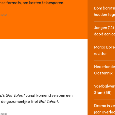
se formats, om kosten te besparen.
Bom barst i
houden tege
ement -
Jongen (14) 
dood aan o
Marco Bors
rechter
Nederlander
Oostenrijk
Voetbalwere
Stam (58)
d’s Got Talent
vanaf komend seizoen een
r de gezamenlijke titel
Got Talent
.
Drama in ze
jaar overle
ement -