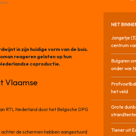
ement -
NET BINNE
Jongetje (3)
centrum va
dwijnt in zijn huidige vorm van de buis.
Loman reageren gelaten op hun
Bulgaren om
-Nederlandse coproductie.
onder wie 
et Vlaamse
Profvoetbal
het veld
Grote duinb
van RTL Nederland door het Belgische DPG
strandtente
Tiener uit E
u achter de schermen hebben aangestuurd