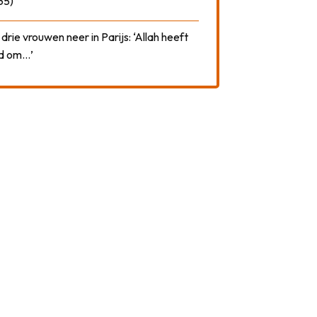
35)
drie vrouwen neer in Parijs: ‘Allah heeft
rd om…’