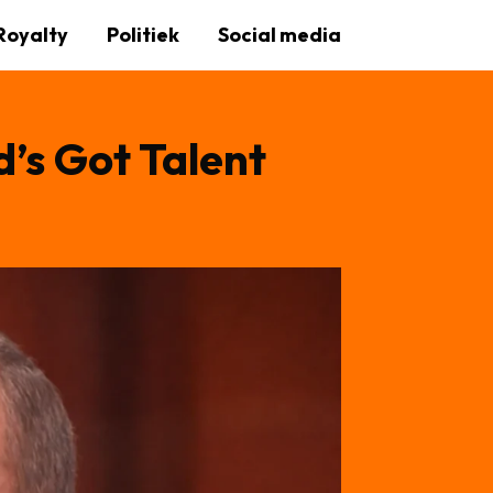
Royalty
Politiek
Social media
d’s Got Talent