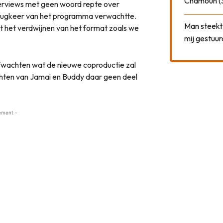
Chamoun (
interviews met geen woord repte over
 terugkeer van het programma verwachtte.
Man steekt 
met het verdwijnen van het format zoals we
mij gestuu
fwachten wat de nieuwe coproductie zal
ichten van Jamai en Buddy daar geen deel
ement -