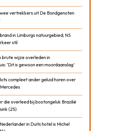
 twee vertrekkers uit De Bondgenoten
1
 brand in Limburgs natuurgebied; NS
rkeer stil
 brute wijze overleden in
uis: ‘Dit is gewoon een moordaanslag’
plots compleet ander geluid horen over
t Mercedes
 die overleed bij bootongeluk Brazilië
sink (25)
ederlander in Duits hotel is Michel