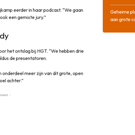
Nijkamp eerder in haar podcast. “We gaan
Geheime pla
 ook een gemixte jury.”
aan grote 
ddy
oor het ontslag bij HGT. “We hebben drie
ldus de presentatoren.
n onderdeel meer zijn van dit grote, open
oel achter.”
ement -