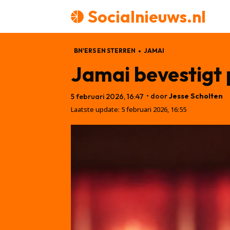
Socialnieuws.nl
BN'ERS EN STERREN
JAMAI
Jamai bevestigt p
• door
Jesse Scholten
5 februari 2026, 16:47
Laatste update:
5 februari 2026, 16:55