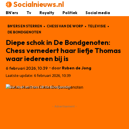
Socialnieuws.nl
BN’ers
Tv
Royalty
Politiek
Social media
BN'ERS EN STERREN
CHESS VAN DE WORP
TELEVISIE
DE BONDGENOTEN
Diepe schok in De Bondgenoten:
Chess vernedert haar liefje Thomas
waar iedereen bij is
• door
Ruben de Jong
6 februari 2026, 10:39
Laatste update:
6 februari 2026, 10:39
Salar, Noah en Chess (© De Bondgenoten)
- Advertisement -