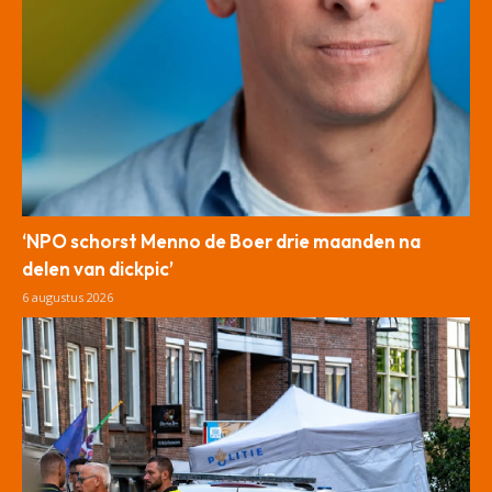
‘NPO schorst Menno de Boer drie maanden na
delen van dickpic’
6 augustus 2026