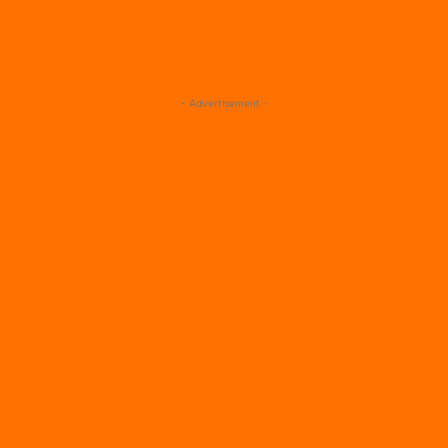
Word gratis lid van onze Voice of Holland-community
op Facebook!
- Advertisement -