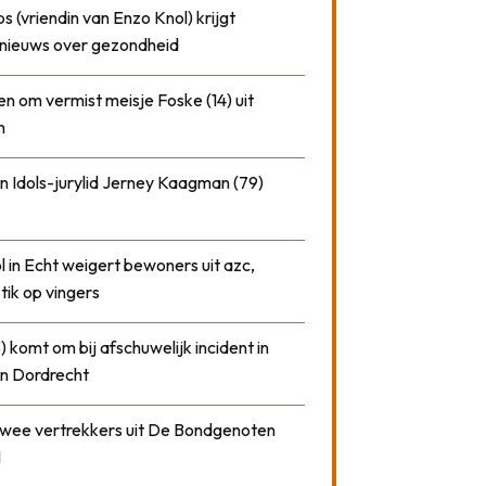
 (vriendin van Enzo Knol) krijgt
nieuws over gezondheid
n om vermist meisje Foske (14) uit
m
n Idols-jurylid Jerney Kaagman (79)
 in Echt weigert bewoners uit azc,
 tik op vingers
) komt om bij afschuwelijk incident in
n Dordrecht
 twee vertrekkers uit De Bondgenoten
1