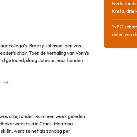
Nederlandse
Kreta, drie
‘NPO schor
delen van di
aar collega’s. Breezy Johnson, een van
ader’s chair. Toen de herhaling van Vonn’s
werd getoond, sloeg Johnson haar handen
ement -
was al bijzonder. Ruim een week geleden
eldbekerwedstrijd in Crans-Montana.
 skiën, werd ze net als zondag per