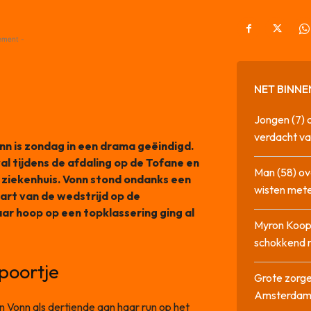
ement -
NET BINNE
Jongen (7) 
verdacht va
nn is zondag in een drama geëindigd.
al tijdens de afdaling op de Tofane en
Man (58) ov
 ziekenhuis. Vonn stond ondanks een
wisten mete
art van de wedstrijd op de
r hoop op een topklassering ging al
Myron Koops
schokkend 
poortje
Grote zorge
Amsterda
Vonn als dertiende aan haar run op het