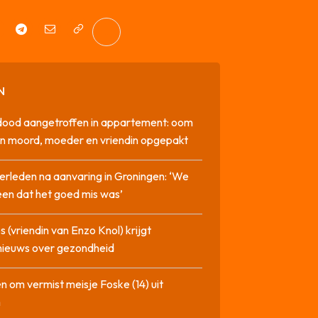
N
dood aangetroffen in appartement: oom
n moord, moeder en vriendin opgepakt
erleden na aanvaring in Groningen: ‘We
en dat het goed mis was’
 (vriendin van Enzo Knol) krijgt
nieuws over gezondheid
n om vermist meisje Foske (14) uit
m