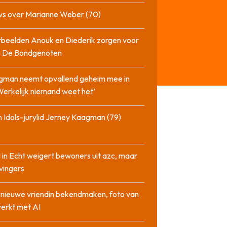
ws over Marianne Weber (70)
beelden Anouk en Diederik zorgen voor
in De Bondgenoten
gman neemt opvallend geheim mee in
‘Werkelijk niemand weet het’
 Idols-jurylid Jerney Kaagman (79)
 in Echt weigert bewoners uit azc, maar
 vingers
l nieuwe vriendin bekendmaken, foto van
erkt met AI