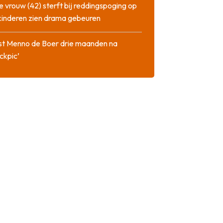
 vrouw (42) sterft bij reddingspoging op
 kinderen zien drama gebeuren
st Menno de Boer drie maanden na
ckpic’