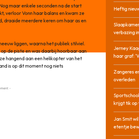
. Nog maar enkele seconden na de start
Heftig nieu
kt, verloor Vonn haar balans en kwam ze
fd, draaide meerdere keren om haar as en
Slaapkamer
verbazing 
uw liggen, waarna het publiek stilviel.
Jerney Kaa
op de piste en was daarbij hoorbaar aan
haar graf: 
d ze hangend aan een helikopter van het
nd is op dit moment nog niets
Zangeres en
overleden
ement -
Sportschool
krijgt tik op
Jan Smit wi
etentje bew