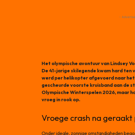
- Advertis
Het olympische avontuur van Lindsey Vo
De 41-jarige skilegende kwam hard ten v
werd per helikopter afgevoerd naar het
gescheurde voorste kruisband aan de st
Olympische Winterspelen 2026, maar haa
vroeg in rook op.
Vroege crash na geraakt 
Onder ideale, zonnige omstandigheden begon 