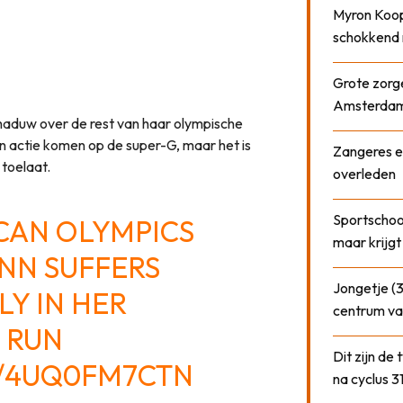
Myron Koops
schokkend 
Grote zorge
Amsterda
haduw over de rest van haar olympische
n actie komen op de super-G, maar het is
Zangeres e
 toelaat.
overleden
Sportschool
CAN OLYMPICS
maar krijgt
ONN SUFFERS
Jongetje (3
LY IN HER
centrum va
 RUN
Dit zijn de
M/4UQ0FM7CTN
na cyclus 3