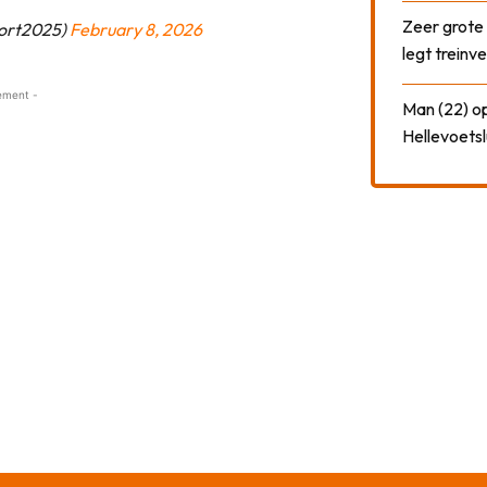
Zeer grote
ort2025)
February 8, 2026
legt treinve
ement -
Man (22) op
Hellevoetsl