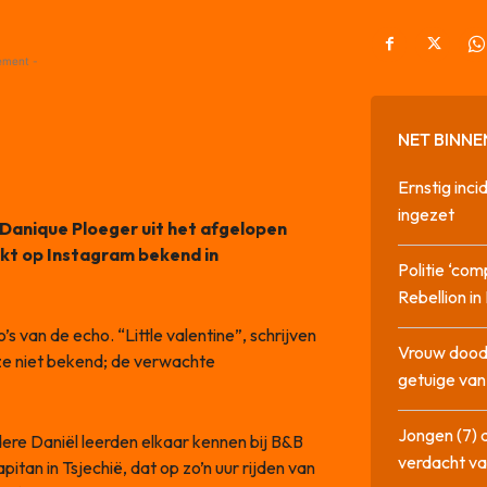
ement -
NET BINNE
Ernstig inci
ingezet
 Danique Ploeger uit het afgelopen
akt op Instagram bekend in
Politie ‘com
Rebellion i
s van de echo. “Little valentine”, schrijven
Vrouw dood
ze niet bekend; de verwachte
getuige va
Jongen (7) 
ere Daniël leerden elkaar kennen bij B&B
verdacht va
itan in Tsjechië, dat op zo’n uur rijden van