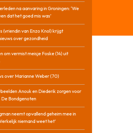
erleden na aanvaring in Groningen: ‘We
en dat het goed mis was’
 (vriendin van Enzo Knol) krijgt
nieuws over gezondheid
n om vermist meisje Foske (14) uit
m
ws over Marianne Weber (70)
beelden Anouk en Diederik zorgen voor
in De Bondgenoten
gman neemt opvallend geheim mee in
‘Werkelijk niemand weet het’