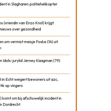
dent in Slagharen: politiehelikopter
 (vriendin van Enzo Knol) krijgt
nieuws over gezondheid
n om vermist meisje Foske (14) uit
m
n Idols-jurylid Jerney Kaagman (79)
 in Echt weigert bewoners uit azc,
 tik op vingers
) komt om bij afschuwelijk incident in
n Dordrecht