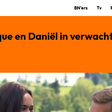
BN’ers
Tv
e en Daniël in verwacht