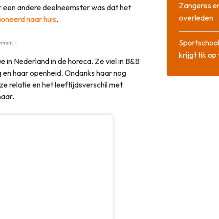
Zangeres en
or een andere deelneemster was dat het
overleden
ioneerd naar huis
.
Sportschool
ement -
krijgt tik op
 in Nederland in de horeca. Ze viel in B&B
ing en haar openheid. Ondanks haar nog
e relatie en het leeftijdsverschil met
aar.