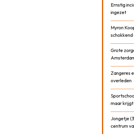
Ernstig inci
ingezet
Myron Koops
schokkend 
Grote zorge
Amsterda
Zangeres e
overleden
Sportschool
maar krijgt
Jongetje (3
centrum va