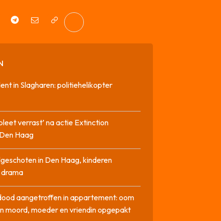
N
dent in Slagharen: politiehelikopter
pleet verrast’ na actie Extinction
n Den Haag
geschoten in Den Haag, kinderen
n drama
dood aangetroffen in appartement: oom
n moord, moeder en vriendin opgepakt