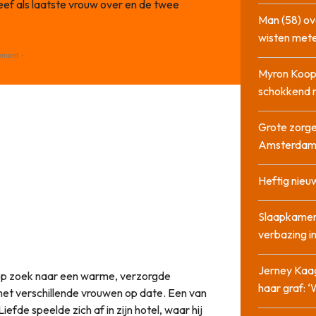
eef als laatste vrouw over en de twee
Man (58) ov
wisten mete
ement -
Myron Koops
schokkend 
Grote zorge
Amsterda
Heftig nieu
Slaapkamer
verbazing 
Jerney Kaa
s op zoek naar een warme, verzorgde
haar graf: 
met verschillende vrouwen op date. Een van
de speelde zich af in zijn hotel, waar hij