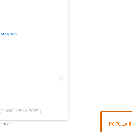
nstagram
(@DANIQUEPLOEGER)
POPULAIR
ement -