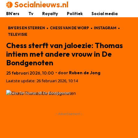
Socialnieuws.nl
BN’ers
Tv
Royalty
Politiek
Social media
BN'ERS EN STERREN
CHESS VAN DE WORP
INSTAGRAM
TELEVISIE
Chess sterft van jaloezie: Thomas
intiem met andere vrouw in De
Bondgenoten
• door
Ruben de Jong
25 februari 2026, 10:00
Laatste update:
26 februari 2026, 10:14
Chess Ten homas (© De Bondgenoten)
- Advertisement -