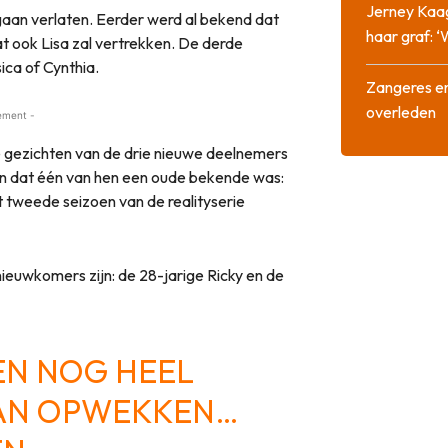
Jerney Kaa
 gaan verlaten. Eerder werd al bekend dat
haar graf: 
 dat ook Lisa zal vertrekken. De derde
sica of Cynthia.
Zangeres en
overleden
ement -
 gezichten van de drie nieuwe deelnemers
en dat één van hen een oude bekende was:
t tweede seizoen van de realityserie
ieuwkomers zijn: de 28-jarige Ricky en de
EN NOG HEEL
AAN OPWEKKEN…