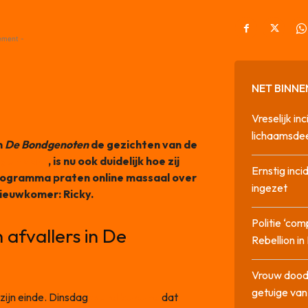
ement -
NET BINNE
Vreselijk in
lichaamsdee
n
De Bondgenoten
de gezichten van de
 gemaakt
, is nu ook duidelijk hoe zij
Ernstig inci
ogramma praten online massaal over
ingezet
nieuwkomer: Ricky.
Politie ‘com
 afvallers in De
Rebellion i
Vrouw dood
getuige va
zijn einde. Dinsdag
werd bekend
dat