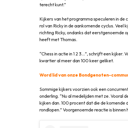
terecht kunt.”
Kijkers van het programma speculeren in de
rol van Ricky in de aankomende cyclus. Veel
richting Ricky, ondanks dat eerstgenoemde op
heeft met Thomas.
“Chess in actie in 1 2 3…”, schrijft een kijker
kwartier al meer dan 100 keer geliket.
Word lid van onze Bondgenoten-commun
Sommige kijkers voorzien ook een concurrent
onderling. “Nu al medelijden met ze. Vooral d
kijken dan. 100 procent dat die de komende d
rondlopen.” Voorgenoemde reactie is binnen h