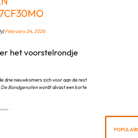
EN
F7CF30MO
ty)
February 24, 2026
er het voorstelrondje
de drie nieuwkomers zich voor aan de rest
n
De Bondgenoten
wordt alvast een korte
ement -
POPULAIR