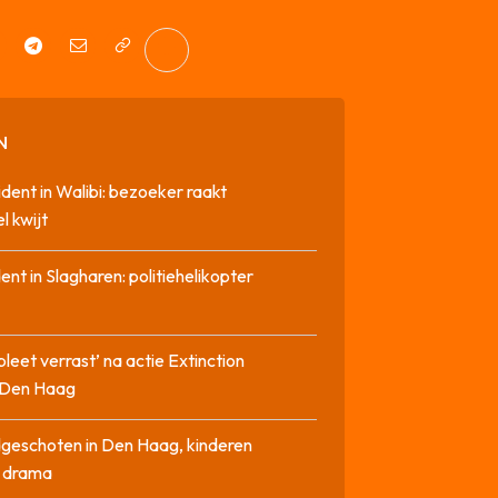
N
cident in Walibi: bezoeker raakt
l kwijt
dent in Slagharen: politiehelikopter
pleet verrast’ na actie Extinction
n Den Haag
geschoten in Den Haag, kinderen
n drama