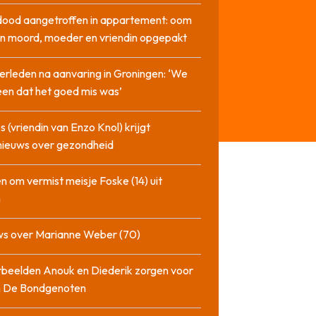
dood aangetroffen in appartement: oom
n moord, moeder en vriendin opgepakt
erleden na aanvaring in Groningen: ‘We
en dat het goed mis was’
 (vriendin van Enzo Knol) krijgt
nieuws over gezondheid
n om vermist meisje Foske (14) uit
m
ws over Marianne Weber (70)
beelden Anouk en Diederik zorgen voor
in De Bondgenoten