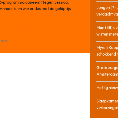
6
-programma opneemt tegen Jessica.
Jongen (7) 
naar is en wie er dus met de geldprijs
verdacht va
Man (58) ov
ity op Facebook!
wisten mete
ement -
Myron Koops
schokkend 
Grote zorge
Amsterda
Heftig nieu
Slaapkamer
verbazing 