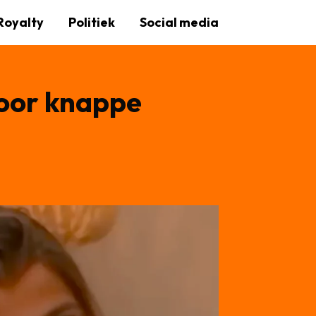
Royalty
Politiek
Social media
voor knappe