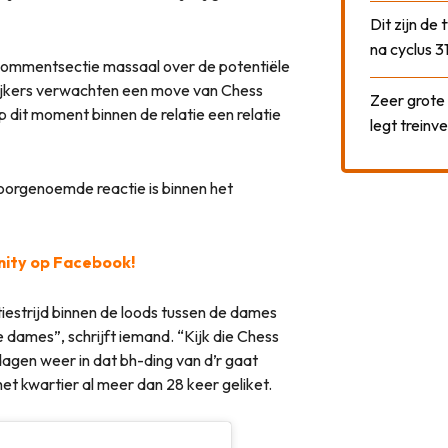
Dit zijn de
na cyclus 3
 commentsectie massaal over de potentiële
 kijkers verwachten een move van Chess
Zeer grote
 dit moment binnen de relatie een relatie
legt treinve
. Voorgenoemde reactie is binnen het
ity op Facebook!
iestrijd binnen de loods tussen de dames
e dames”, schrijft iemand. “Kijk die Chess
agen weer in dat bh-ding van d’r gaat
et kwartier al meer dan 28 keer geliket.