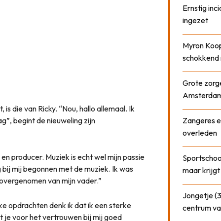
Ernstig inci
ingezet
Myron Koops
schokkend 
Grote zorge
Amsterda
 is die van Ricky. “Nou, hallo allemaal. Ik
ag”, begint de nieuweling zijn
Zangeres e
overleden
j en producer. Muziek is echt wel mijn passie
Sportschool
eg bij mij begonnen met de muziek. Ik was
maar krijgt
 overgenomen van mijn vader.”
Jongetje (3
eke opdrachten denk ik dat ik een sterke
centrum va
t je voor het vertrouwen bij mij goed