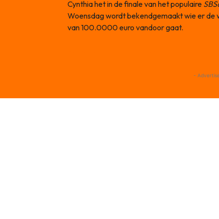
Cynthia het in de finale van het populaire
SBS
Woensdag wordt bekendgemaakt wie er de win
van 100.0000 euro vandoor gaat.
Word lid van onze Bondgenoten-commun
- Advertis