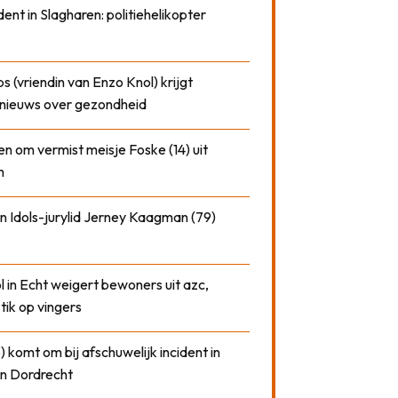
dent in Slagharen: politiehelikopter
 (vriendin van Enzo Knol) krijgt
nieuws over gezondheid
n om vermist meisje Foske (14) uit
m
n Idols-jurylid Jerney Kaagman (79)
 in Echt weigert bewoners uit azc,
 tik op vingers
) komt om bij afschuwelijk incident in
n Dordrecht