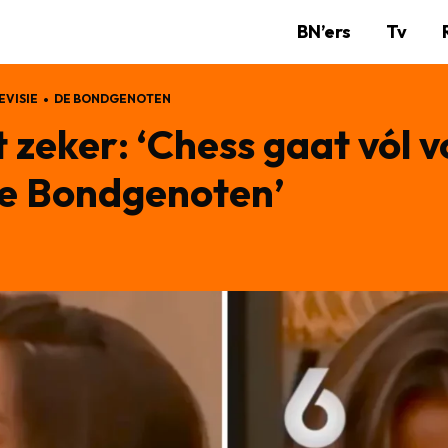
BN’ers
Tv
EVISIE
DE BONDGENOTEN
t zeker: ‘Chess gaat vól 
e Bondgenoten’