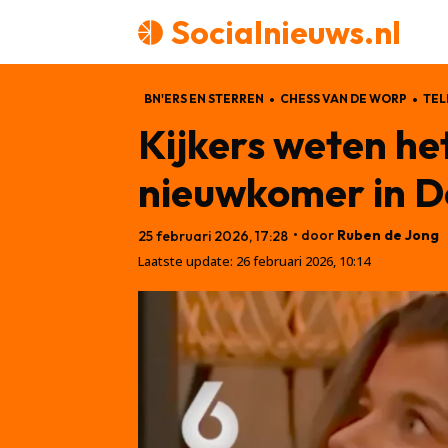
Socialnieuws.nl
BN'ERS EN STERREN
CHESS VAN DE WORP
TEL
Kijkers weten he
nieuwkomer in D
• door
Ruben de Jong
25 februari 2026, 17:28
Laatste update:
26 februari 2026, 10:14