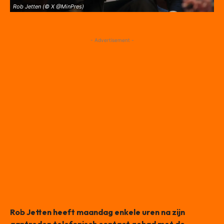
Rob Jetten (© X @MinPres)
- Advertisement -
Rob Jetten heeft maandag enkele uren na zijn