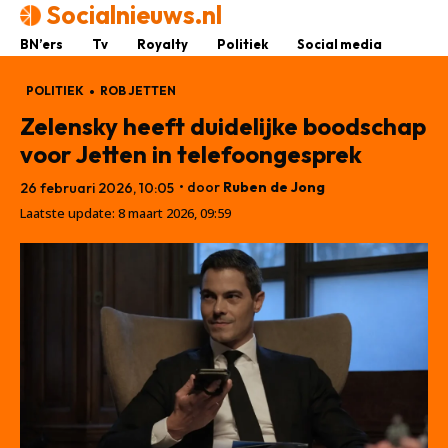
Socialnieuws.nl
BN’ers
Tv
Royalty
Politiek
Social media
POLITIEK
ROB JETTEN
Zelensky heeft duidelijke boodschap
voor Jetten in telefoongesprek
• door
Ruben de Jong
26 februari 2026, 10:05
Laatste update:
8 maart 2026, 09:59