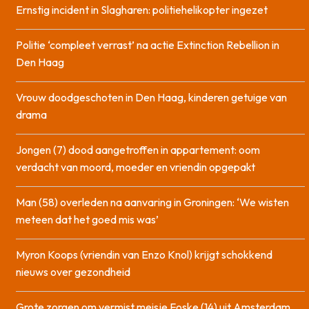
Ernstig incident in Slagharen: politiehelikopter ingezet
Politie ‘compleet verrast’ na actie Extinction Rebellion in
Den Haag
Vrouw doodgeschoten in Den Haag, kinderen getuige van
drama
Jongen (7) dood aangetroffen in appartement: oom
verdacht van moord, moeder en vriendin opgepakt
Man (58) overleden na aanvaring in Groningen: ‘We wisten
meteen dat het goed mis was’
Myron Koops (vriendin van Enzo Knol) krijgt schokkend
nieuws over gezondheid
Grote zorgen om vermist meisje Foske (14) uit Amsterdam