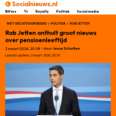
Socialnieuws.nl
BN’ers
Tv
Royalty
Politiek
Social media
NIET GECATEGORISEERD
POLITIEK
ROB JETTEN
Rob Jetten onthult groot nieuws
over pensioenleeftijd
• door
Jesse Scholten
2 maart 2026, 20:08
Laatste update:
2 maart 2026, 20:10