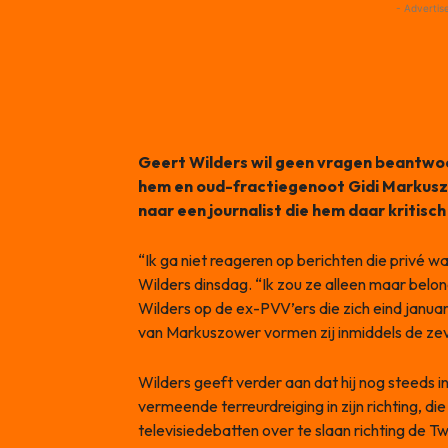
- Advertis
Geert Wilders wil geen vragen beantwo
hem en oud-fractiegenoot Gidi Markuszo
naar een journalist die hem daar kritis
“Ik ga niet reageren op berichten die privé w
Wilders dinsdag. “Ik zou ze alleen maar belone
Wilders op de ex-PVV’ers die zich eind januari 
van Markuszower vormen zij inmiddels de z
Wilders geeft verder aan dat hij nog steeds i
vermeende terreurdreiging in zijn richting, di
televisiedebatten over te slaan richting de