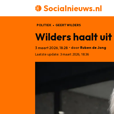
Socialnieuws.nl
POLITIEK
GEERT WILDERS
Wilders haalt uit
• door
Ruben de Jong
3 maart 2026, 18:28
Laatste update:
3 maart 2026, 18:36