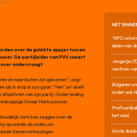
ement -
NET BINNE
‘NPO schor
delen van di
orden over de gelekte appjes tussen
wer. De partijleider van PVV sneert
Jongetje (3)
ch over ondervraagt
centrum va
aren en naar buiten zijn gekomen”, zegt
Bulgaren om
n als ik erop in zou gaan.” Met ‘ze’ doelt
onder wie 
afsplitsten van zijn partij. Onder leiding
evenkoppige Groep Markuszower.
Profvoetbal
het veld
nhoudelijk niets kan zeggen over de
e hij opvoerde als reden om
Grote duinb
 Tweede Kamerverkiezingen.