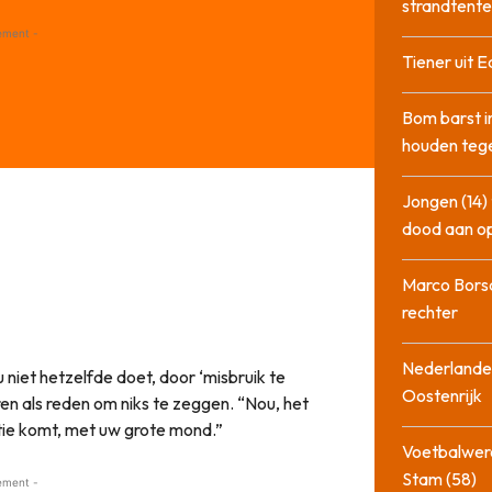
strandtente
ement -
Tiener uit E
Bom barst i
houden tege
Jongen (14) 
dood aan o
Marco Bors
rechter
Nederlander
 niet hetzelfde doet, door ‘misbruik te
Oostenrijk
en als reden om niks te zeggen. “Nou, het
uatie komt, met uw grote mond.”
Voetbalwere
Stam (58)
ement -