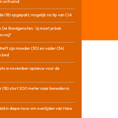
n ontruimd
de (18) opgepakt, mogelijk na tip van CIA
n De Bondgenoten: ‘Jij moet je bek
n mij!’
treft zijn moeder (30) en vader (34)
p bed
ato in november opnieuw voor de
 (18) stort 200 meter naar beneden in
ld in diepe rouw om overlijden van Hans