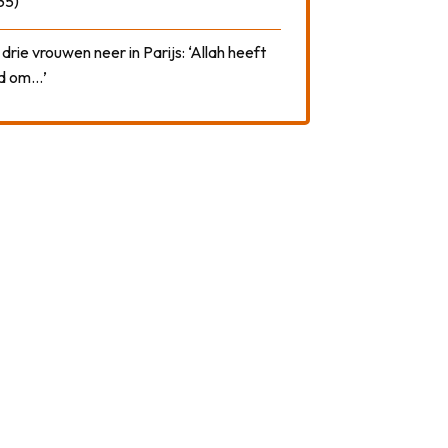
35)
drie vrouwen neer in Parijs: ‘Allah heeft
rd om…’