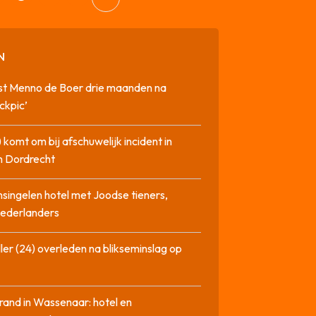
N
st Menno de Boer drie maanden na
ckpic’
 komt om bij afschuwelijk incident in
n Dordrecht
singelen hotel met Joodse tieners,
Nederlanders
ler (24) overleden na blikseminslag op
rand in Wassenaar: hotel en