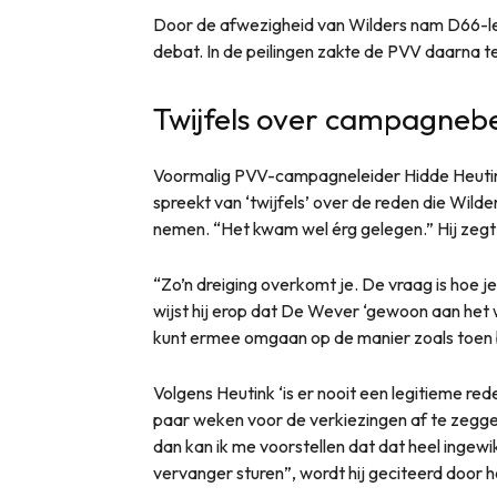
Door de afwezigheid van Wilders nam D66-leid
debat. In de peilingen zakte de PVV daarna te
Twijfels over campagnebe
Voormalig PVV-campagneleider Hidde Heutin
spreekt van ‘twijfels’ over de reden die Wilde
nemen. “Het kwam wel érg gelegen.” Hij zegt te
“Zo’n dreiging overkomt je. De vraag is hoe j
wijst hij erop dat De Wever ‘gewoon aan het 
kunt ermee omgaan op de manier zoals toen b
Volgens Heutink ‘is er nooit een legitieme 
paar weken voor de verkiezingen af te zeggen’.
dan kan ik me voorstellen dat dat heel ingewi
vervanger sturen”, wordt hij geciteerd door 