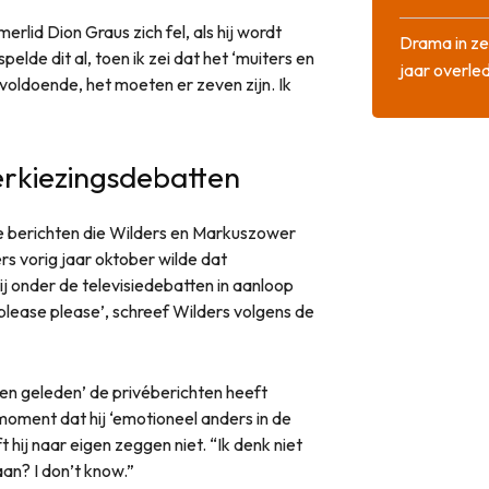
lid Dion Graus zich fel, als hij wordt
Drama in ze
elde dit al, toen ik zei dat het ‘muiters en
jaar overle
et voldoende, het moeten er zeven zijn. Ik
erkiezingsdebatten
e berichten die Wilders en Markuszower
rs vorig jaar oktober wilde dat
ij onder de televisiedebatten in aanloop
please please’, schreef Wilders volgens de
en geleden’ de privéberichten heeft
oment dat hij ‘emotioneel anders in de
 hij naar eigen zeggen niet. “Ik denk niet
aan? I don’t know.”