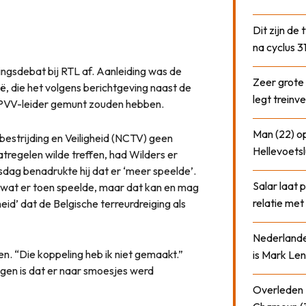
Dit zijn de
na cyclus 3
ingsdebat bij RTL af. Aanleiding was de
Zeer grote
ië, die het volgens berichtgeving naast de
legt treinve
 PVV-leider gemunt zouden hebben.
Man (22) op
estrijding en Veiligheid (NCTV) geen
Hellevoetsl
atregelen wilde treffen, had Wilders er
nsdag benadrukte hij dat er ‘meer speelde’.
Salar laat 
len wat er toen speelde, maar dat kan en mag
relatie me
heid’ dat de Belgische terreurdreiging als
Nederlander
n. “Die koppeling heb ik niet gemaakt.”
is Mark Len
igen is dat er naar smoesjes werd
Overleden N