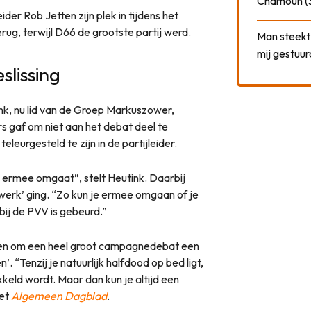
Chamoun (
er Rob Jetten zijn plek in tijdens het
rug, terwijl D66 de grootste partij werd.
Man steekt 
mij gestuu
slissing
k, nu lid van de Groep Markuszower,
rs gaf om niet aan het debat deel te
leurgesteld te zijn in de partijleider.
e ermee omgaat”, stelt Heutink. Daarbij
werk’ ging. “Zo kun je ermee omgaan of je
ij de PVV is gebeurd.”
reden om een heel groot campagnedebat een
 “Tenzij je natuurlijk halfdood op bed ligt,
kkeld wordt. Maar dan kun je altijd een
het
Algemeen Dagblad
.