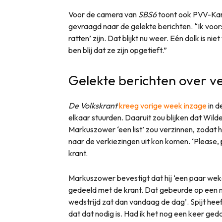
Voor de camera van
SBS6
toont ook PVV-Kamer
gevraagd naar de gelekte berichten. “Ik voorsp
ratten’ zijn. Dat blijkt nu weer. Eén dolk is ni
ben blij dat ze zijn opgetieft.”
Gelekte berichten over v
De Volkskrant
kreeg vorige week inzage
in d
elkaar stuurden. Daaruit zou blijken dat Wilde
Markuszower ‘een list’ zou verzinnen, zodat h
naar de verkiezingen uit kon komen. ‘Please, 
krant.
Markuszower bevestigt dat hij ‘een paar wek
gedeeld met de krant. Dat gebeurde op een m
wedstrijd zat dan vandaag de dag’. Spijt heeft
dat dat nodig is. Had ik het nog een keer ged