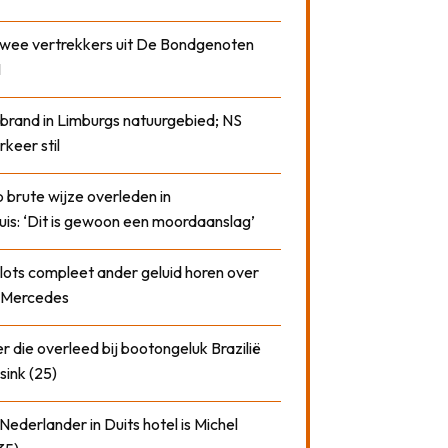
 twee vertrekkers uit De Bondgenoten
1
 brand in Limburgs natuurgebied; NS
rkeer stil
 brute wijze overleden in
uis: ‘Dit is gewoon een moordaanslag’
plots compleet ander geluid horen over
t Mercedes
 die overleed bij bootongeluk Brazilië
sink (25)
ederlander in Duits hotel is Michel