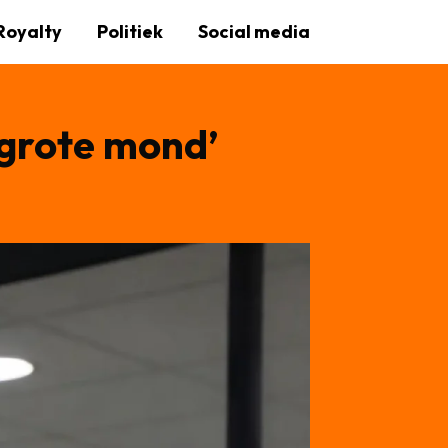
Royalty
Politiek
Social media
w grote mond’