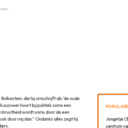
ement -
Bolkestein, die hij omschrijft als ‘de oude
kuszower hoort bij politiek soms een
POPULAIR
n bruutheid wordt soms door de een
ook door mij dan.” Ondanks alles zegt hij
Jongetje (3
ders.
centrum va