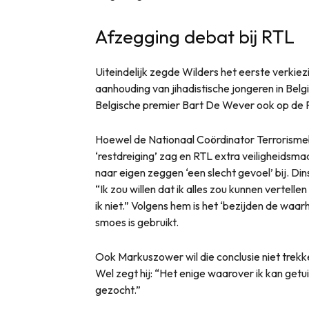
Afzegging debat bij RTL
Uiteindelijk zegde Wilders het eerste verkiez
aanhouding van jihadistische jongeren in Belg
Belgische premier Bart De Wever ook op de
Hoewel de Nationaal Coördinator Terrorismeb
‘restdreiging’ zag en RTL extra veiligheidsma
naar eigen zeggen ‘een slecht gevoel’ bij. Di
“Ik zou willen dat ik alles zou kunnen vertel
ik niet.” Volgens hem is het ‘bezijden de waar
smoes is gebruikt.
Ook Markuszower wil die conclusie niet trekke
Wel zegt hij: “Het enige waarover ik kan getu
gezocht.”