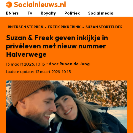
Socialnieuws.nl
BN’ers
Tv
Royalty
Politiek
Social media
BN'ERS EN STERREN
FREEK RIKKERINK
SUZAN STORTELDER
Suzan & Freek geven inkijkje in
privéleven met nieuw nummer
Halverwege
• door
Ruben de Jong
13 maart 2026, 10:15
Laatste update:
13 maart 2026, 10:15