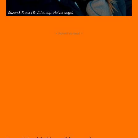
Suzan & Freek (© Videoclip: Halverwege)
- Advertisement -