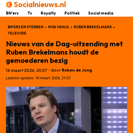
Socialnieuws.nl
BN’ers
Tv
Royalty
Politiek
Social media
BN'ERS EN STERREN
NOA VAHLE
RUBEN BREKELMANS
TELEVISIE
Nieuws van de Dag-uitzending met
Ruben Brekelmans houdt de
gemoederen bezig
• door
Ruben de Jong
16 maart 2026, 20:57
Laatste update:
16 maart 2026, 21:07