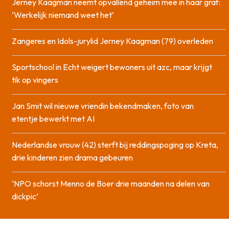
Jerney Kaagman neemt opvallend geheim mee in haar graf:
‘Werkelijk niemand weet het’
Zangeres en Idols-jurylid Jerney Kaagman (79) overleden
Sportschool in Echt weigert bewoners uit azc, maar krijgt
tik op vingers
Jan Smit wil nieuwe vriendin bekendmaken, foto van
etentje bewerkt met AI
Nederlandse vrouw (42) sterft bij reddingspoging op Kreta,
drie kinderen zien drama gebeuren
‘NPO schorst Menno de Boer drie maanden na delen van
dickpic’