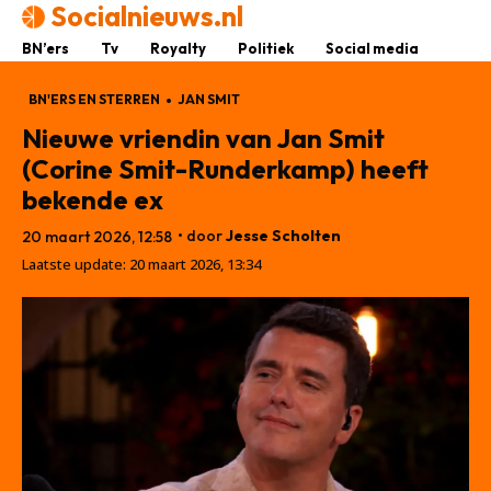
Socialnieuws.nl
BN’ers
Tv
Royalty
Politiek
Social media
BN'ERS EN STERREN
JAN SMIT
Nieuwe vriendin van Jan Smit
(Corine Smit-Runderkamp) heeft
bekende ex
• door
Jesse Scholten
20 maart 2026, 12:58
Laatste update:
20 maart 2026, 13:34