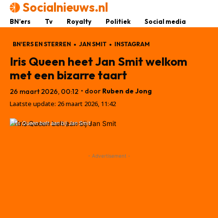
Socialnieuws.nl
BN’ers
Tv
Royalty
Politiek
Social media
BN'ERS EN STERREN
JAN SMIT
INSTAGRAM
Iris Queen heet Jan Smit welkom
met een bizarre taart
• door
Ruben de Jong
26 maart 2026, 00:12
Laatste update:
26 maart 2026, 11:42
Iris Queen belt aan bij Jan Smit
- Advertisement -