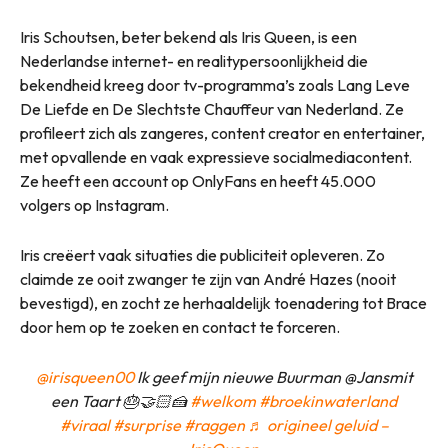
Iris Schoutsen, beter bekend als Iris Queen, is een
Nederlandse internet- en realitypersoonlijkheid die
bekendheid kreeg door tv-programma’s zoals Lang Leve
De Liefde en De Slechtste Chauffeur van Nederland. Ze
profileert zich als zangeres, content creator en entertainer,
met opvallende en vaak expressieve socialmediacontent.
Ze heeft een account op OnlyFans en heeft 45.000
volgers op Instagram.
Iris creëert vaak situaties die publiciteit opleveren. Zo
claimde ze ooit zwanger te zijn van André Hazes (nooit
bevestigd), en zocht ze herhaaldelijk toenadering tot Brace
door hem op te zoeken en contact te forceren.
@irisqueen00
Ik geef mijn nieuwe Buurman @Jansmit
een Taart 🎂🤝🏻🍰
#welkom
#broekinwaterland
#viraal
#surprise
#raggen
♬ origineel geluid –