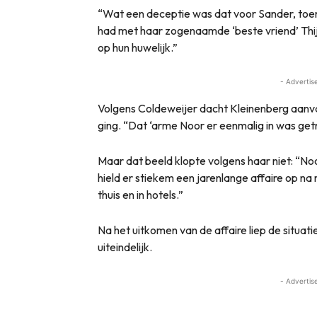
“Wat een deceptie was dat voor Sander, toen
had met haar zogenaamde ‘beste vriend’ Thi
op hun huwelijk.”
- Advertis
Volgens Coldeweijer dacht Kleinenberg aanva
ging. “Dat ‘arme Noor er eenmalig in was getr
Maar dat beeld klopte volgens haar niet: “N
hield er stiekem een jarenlange affaire op na
thuis en in hotels.”
Na het uitkomen van de affaire liep de situat
uiteindelijk.
- Advertis