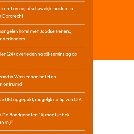
 komt om bij afschuwelijk incident in
n Dordrecht
singelen hotel met Joodse tieners,
Nederlanders
ler (24) overleden na blikseminslag op
rand in Wassenaar: hotel en
n ontruimd
de (18) opgepakt, mogelijk na tip van CIA
n De Bondgenoten: ‘Jij moet je bek
n mij!’