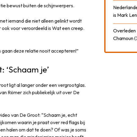
tie bewust buiten de schijnwerpers.
Nederlander
is Mark Len
et iemand die niet alleen gelinkt wordt
r ook voor veroordeeld is Wat een creep.
Overleden N
Chamoun (
s gaan deze relatie nooit accepteren!”
t: ‘Schaam je’
t ligt al langer onder een vergrootglas.
an Römer zich publiekelijk uit over De
video van De Groot: “Schaam je, echt
ijkomen waarin je praat over red flags bij
nnen halen om dat te doen? Of was je soms