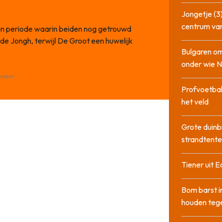
Jongetje (3)
centrum va
een periode waarin beiden nog getrouwd
e Jongh, terwijl De Groot een huwelijk
Bulgaren om
onder wie 
ement -
Profvoetbal
het veld
Grote duinb
strandtente
Tiener uit E
Bom barst i
houden tege