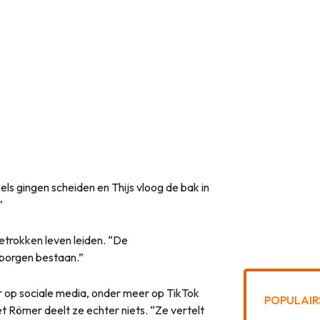
ls gingen scheiden en Thijs vloog de bak in
”
etrokken leven leiden. “De
erborgen bestaan.”
ver op sociale media, onder meer op TikTok
POPULAIR
 Römer deelt ze echter niets. “Ze vertelt