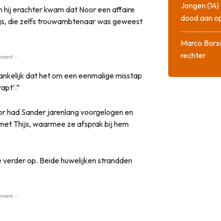
Jongen (14) 
 hij erachter kwam dat Noor een affaire
dood aan o
js, die zelfs trouwambtenaar was geweest
Marco Bors
rechter
ement -
nkelijk dat het om een eenmalige misstap
apt’.”
oor had Sander jarenlang voorgelogen en
 met Thijs, waarmee ze afsprak bij hem
ie verder op. Beide huwelijken strandden
ement -