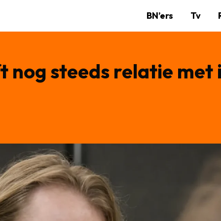
BN’ers
Tv
t nog steeds relatie met