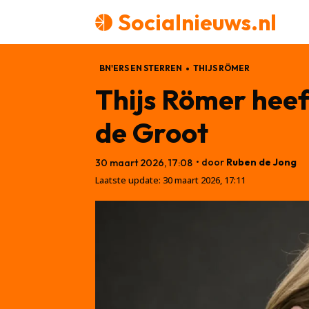
Socialnieuws.nl
BN'ERS EN STERREN
THIJS RÖMER
Thijs Römer heef
de Groot
• door
Ruben de Jong
30 maart 2026, 17:08
Laatste update:
30 maart 2026, 17:11