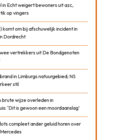
 in Echt weigert bewoners uit azc,
 tik op vingers
) komt om bij afschuwelijk incident in
n Dordrecht
 twee vertrekkers uit De Bondgenoten
1
 brand in Limburgs natuurgebied; NS
rkeer stil
 brute wijze overleden in
uis: ‘Dit is gewoon een moordaanslag’
plots compleet ander geluid horen over
t Mercedes