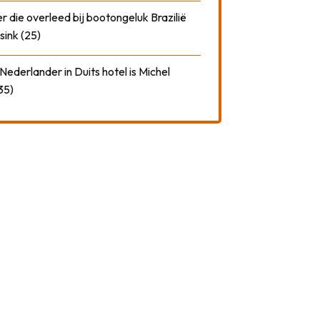
 die overleed bij bootongeluk Brazilië
sink (25)
ederlander in Duits hotel is Michel
35)