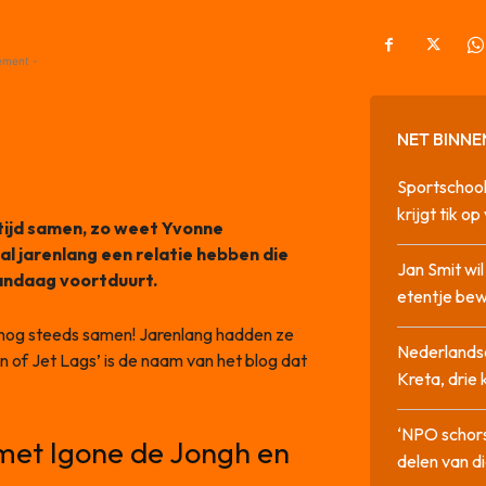
ement -
NET BINNE
Sportschool
krijgt tik op
ltijd samen, zo weet Yvonne
l jarenlang een relatie hebben die
Jan Smit wi
vandaag voortduurt.
etentje bew
 nog steeds samen! Jarenlang hadden ze
Nederlandse
n of Jet Lags’ is de naam van het blog dat
Kreta, drie
‘NPO schor
n met Igone de Jongh en
delen van di