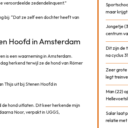
eze veroordeelde zedendelinquent.”
Sportschool
maar krijgt
g bij: “Dat ze zelf een dochter heeft van
Jongetje (3
centrum va
en Hoofd in Amsterdam
Dit zijn de
na cyclus 3
hten is een waarneming in Amsterdam.
dag herkend terwijl ze de hond van Römer
Zeer grote
legt treinve
 Thijs uit bij Stenen Hoofd in
Man (22) op
Hellevoetsl
d de hond uitlaten. Dit keer herkende mijn
daarna Noor, verpakt in UGGS,
Salar laat 
relatie me