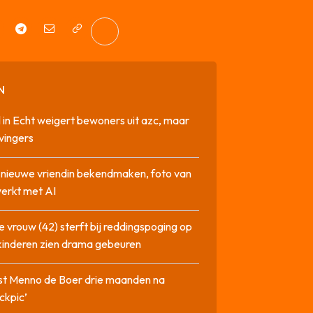
N
 in Echt weigert bewoners uit azc, maar
 vingers
l nieuwe vriendin bekendmaken, foto van
erkt met AI
 vrouw (42) sterft bij reddingspoging op
 kinderen zien drama gebeuren
st Menno de Boer drie maanden na
ckpic’