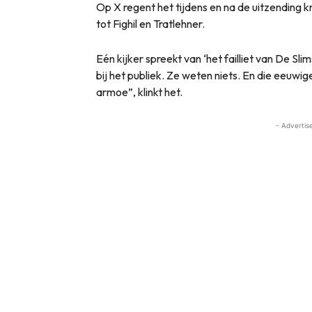
Op X regent het tijdens en na de uitzending kr
tot Fighil en Tratlehner.
Eén kijker spreekt van ‘het failliet van De S
bij het publiek. Ze weten niets. En die eeuwig
armoe”, klinkt het.
- Advertis