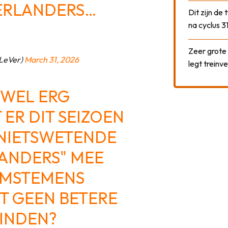
ERLANDERS…
Dit zijn de
na cyclus 3
Zeer grote
tLeVer)
March 31, 2026
legt treinve
 WEL ERG
ER DIT SEIZOEN
NIETSWETENDE
ANDERS" MEE
IMSTEMENS
T GEEN BETERE
VINDEN?