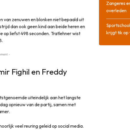
Zangeres en
overleden
ben van zenuwen en blonken niet bepaald uit
Sportschool
estrijd dan ook geen kind aan beide heren en
krijgt tik op
e op liefst 498 seconden. Tratlehner wist
8.
ement -
mir Fighil en Freddy
laatstgenoemde uiteindelijk aan het langste
sdag opnieuw van de partij, samen met
amer.
orlijk veel reuring geleid op social media.