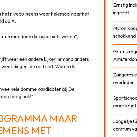
Ernstig inci
ingezet
 het niveau ineens weer helemaal naar het
ld op X.
Myron Koops
schokkend 
idaten meedoen die bijna niets weten”,
Grote zorge
rijft weer een andere kijker. Iemand anders
Amsterda
 weet dingen, de rest niet. Waren de
Zangeres e
overleden
i, twee hele domme kandidaten bij De
g een terug ook!”
Sportschool
maar krijgt
ROGRAMMA MAAR
Jongetje (3
EMENS
MET
centrum va