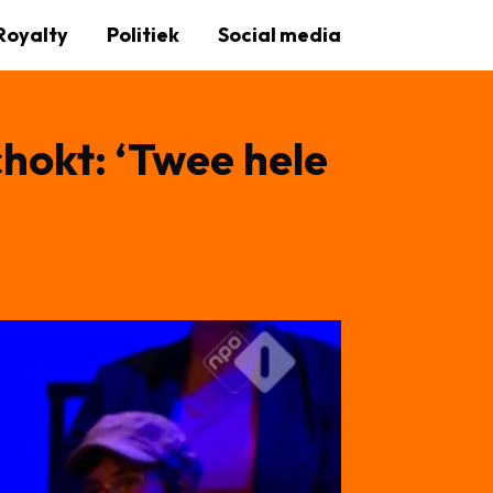
Royalty
Politiek
Social media
chokt: ‘Twee hele