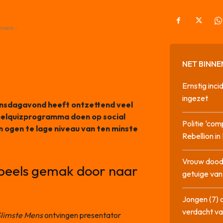
ement -
NET BINNE
Ernstig inci
ingezet
insdagavond heeft ontzettend veel
spelquizprogramma doen op social
Politie ‘com
n ogen te lage niveau van ten minste
Rebellion i
Vrouw dood
speels gemak door naar
getuige va
Jongen (7) 
verdacht va
limste Mens
ontvingen presentator