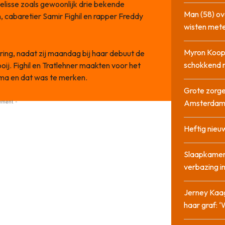
elisse zoals gewoonlijk drie bekende
Man (58) ov
, cabaretier Samir Fighil en rapper Freddy
wisten mete
Myron Koops
ing, nadat zij maandag bij haar debuut de
schokkend 
oij. Fighil en Tratlehner maakten voor het
mma en dat was te merken.
Grote zorge
Amsterda
ement -
Heftig nieu
Slaapkamer
verbazing 
Jerney Kaa
haar graf: 