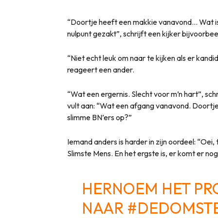
“Doortje heeft een makkie vanavond… Wat is
nulpunt gezakt”, schrijft een kijker bijvoorbee
“Niet echt leuk om naar te kijken als er kand
reageert een ander.
“Wat een ergernis. Slecht voor m’n hart”, sch
vult aan: “Wat een afgang vanavond. Doortje
slimme BN’ers op?”
Iemand anders is harder in zijn oordeel: “Oe
Slimste Mens. En het ergste is, er komt er no
HERNOEM HET P
NAAR
#DEDOMST