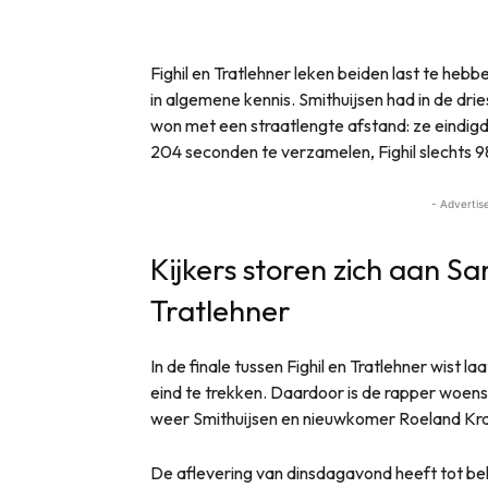
Fighil en Tratlehner leken beiden last te heb
in algemene kennis. Smithuijsen had in de dri
won met een straatlengte afstand: ze eindigd
204 seconden te verzamelen, Fighil slechts 9
- Advertis
Kijkers storen zich aan Sa
Tratlehner
In de finale tussen Fighil en Tratlehner wist 
eind te trekken. Daardoor is de rapper woen
weer Smithuijsen en nieuwkomer Roeland Kr
De aflevering van dinsdagavond heeft tot beho