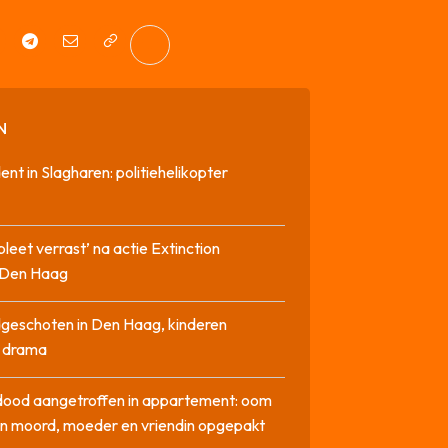
N
dent in Slagharen: politiehelikopter
pleet verrast’ na actie Extinction
n Den Haag
geschoten in Den Haag, kinderen
n drama
dood aangetroffen in appartement: oom
n moord, moeder en vriendin opgepakt