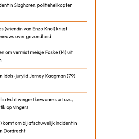
dent in Slagharen: politiehelikopter
 (vriendin van Enzo Knol) krijgt
nieuws over gezondheid
n om vermist meisje Foske (14) uit
m
n Idols-jurylid Jerney Kaagman (79)
 in Echt weigert bewoners uit azc,
 tik op vingers
) komt om bij afschuwelijk incident in
n Dordrecht