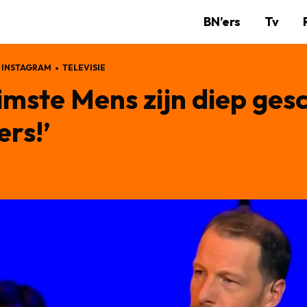
BN’ers
Tv
INSTAGRAM
TELEVISIE
imste Mens zijn diep ges
rs!’