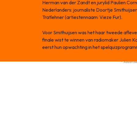
Herman van der Zandt en jurylid Paulien Corn
Nederlanders: journaliste Doortje Smithuijsen
Tratlehner (artiestennaam: Vieze Fur).
Voor Smithuijsen was het haar tweede aflever
finale wist te winnen van radiomaker Julien Ko
eerst hun opwachting in het spelquizprogra
- Advertis