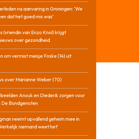
erleden na aanvaring in Groningen: ‘We
en dat het goed mis was’
 (vriendin van Enzo Knol) krijgt
nieuws over gezondheid
n om vermist meisje Foske (14) uit
m
ws over Marianne Weber (70)
beelden Anouk en Diederik zorgen voor
in De Bondgenoten
gman neemt opvallend geheim mee in
‘Werkelijk niemand weet het’