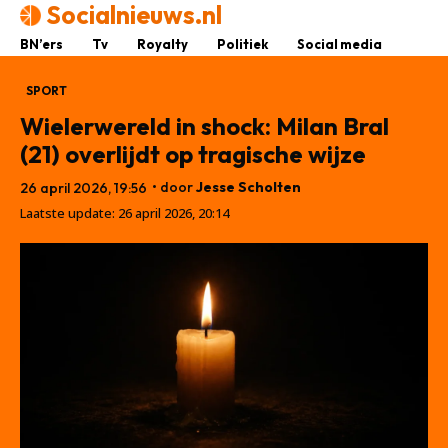
Socialnieuws.nl
BN’ers
Tv
Royalty
Politiek
Social media
SPORT
Wielerwereld in shock: Milan Bral
(21) overlijdt op tragische wijze
• door
Jesse Scholten
26 april 2026, 19:56
Laatste update:
26 april 2026, 20:14