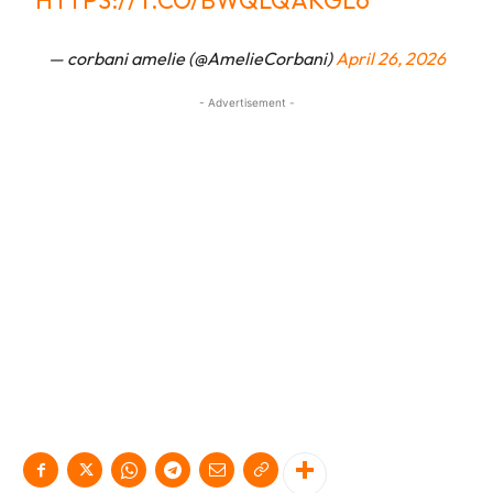
HTTPS://T.CO/BWQLQAKGL6
— corbani amelie (@AmelieCorbani)
April 26, 2026
- Advertisement -