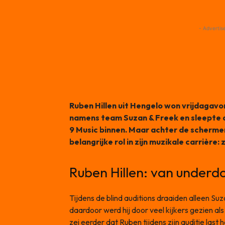
- Advertis
Ruben Hillen uit Hengelo won vrijdagavon
namens team Suzan & Freek en sleepte 
9 Music binnen. Maar achter de schermen
belangrijke rol in zijn muzikale carrière: z
Ruben Hillen: van underdo
Tijdens de blind auditions draaiden alleen Su
daardoor werd hij door veel kijkers gezien a
zei eerder dat Ruben tijdens zijn auditie las