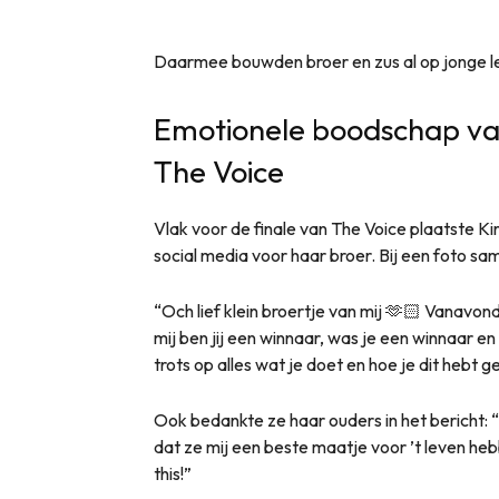
Daarmee bouwden broer en zus al op jonge le
Emotionele boodschap van
The Voice
Vlak voor de finale van The Voice plaatste K
social media voor haar broer. Bij een foto sa
“Och lief klein broertje van mij 🫶🏻 Vanavon
mij ben jij een winnaar, was je een winnaar en 
trots op alles wat je doet en hoe je dit hebt g
Ook bedankte ze haar ouders in het bericht:
dat ze mij een beste maatje voor ’t leven he
this!”