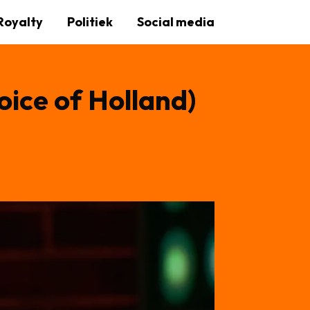
Royalty
Politiek
Social media
oice of Holland)