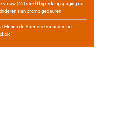
 vrouw (42) sterft bij reddingspoging op
 kinderen zien drama gebeuren
st Menno de Boer drie maanden na
ckpic’