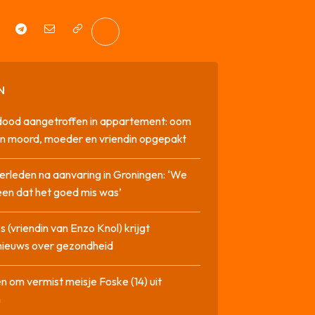
N
dood aangetroffen in appartement: oom
n moord, moeder en vriendin opgepakt
erleden na aanvaring in Groningen: ‘We
en dat het goed mis was’
 (vriendin van Enzo Knol) krijgt
nieuws over gezondheid
n om vermist meisje Foske (14) uit
m