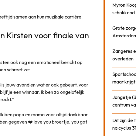
Myron Koops
schokkend 
eftijd samen aan hun muzikale carrière.
Grote zorge
 Kirsten voor finale van
Amsterda
Zangeres e
overleden
irsten ook nog een emotioneel bericht op
men schreef ze:
Sportschool
maar krijgt
d is jouw avond en wat er ook gebeurt, voor
blijf je een winnaar. Ik ben zo ongelofelijk
Jongetje (3
erockt.”
centrum va
 “Ik ben papa en mama voor altijd dankbaar
Dit zijn de
bben gegeven ❤️ love you broertje, you got
na cyclus 3