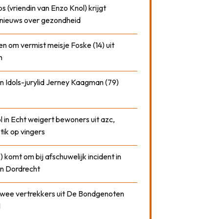
 (vriendin van Enzo Knol) krijgt
nieuws over gezondheid
n om vermist meisje Foske (14) uit
m
n Idols-jurylid Jerney Kaagman (79)
 in Echt weigert bewoners uit azc,
 tik op vingers
) komt om bij afschuwelijk incident in
n Dordrecht
 twee vertrekkers uit De Bondgenoten
1