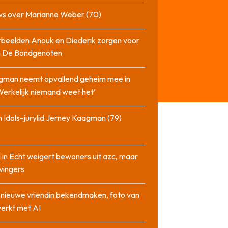
ws over Marianne Weber (70)
beelden Anouk en Diederik zorgen voor
in De Bondgenoten
gman neemt opvallend geheim mee in
‘Werkelijk niemand weet het’
 Idols-jurylid Jerney Kaagman (79)
 in Echt weigert bewoners uit azc, maar
 vingers
l nieuwe vriendin bekendmaken, foto van
erkt met AI