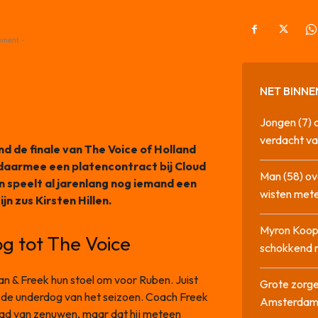
ement -
NET BINNE
Jongen (7) 
verdacht va
d de finale van The Voice of Holland
daarmee een platencontract bij Cloud
Man (58) ov
 speelt al jarenlang nog iemand een
wisten mete
ijn zus Kirsten Hillen.
Myron Koops
g tot The Voice
schokkend 
zan & Freek hun stoel om voor Ruben. Juist
Grote zorge
ls de underdog van het seizoen. Coach Freek
Amsterda
t had van zenuwen, maar dat hij meteen