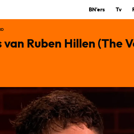
BN’ers
Tv
ND
s van Ruben Hillen (The V