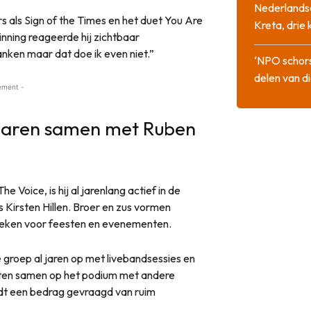
Nederlandse
 als Sign of the Times en het duet You Are
Kreta, drie
nning reageerde hij zichtbaar
anken maar dat doe ik even niet.”
‘NPO schor
delen van di
ement -
al jaren samen met Ruben
Voice, is hij al jarenlang actief in de
 Kirsten Hillen. Broer en zus vormen
boeken voor feesten en evenementen.
 groep al jaren op met livebandsessies en
sten samen op het podium met andere
dt een bedrag gevraagd van ruim