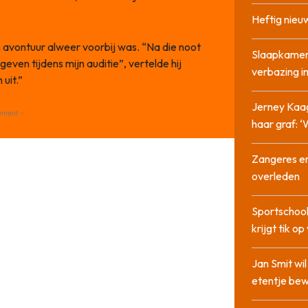
Heftig nieu
n avontuur alweer voorbij was. “Na die noot
Slaapkamer
geven tijdens mijn auditie”, vertelde hij
verbazing 
 uit.”
Jerney Kaa
ement -
haar graf: 
Zangeres en
overleden
Sportschool
krijgt tik op
Jan Smit wi
etentje bew