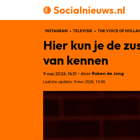
Socialnieuws.nl
INSTAGRAM
TELEVISIE
THE VOICE OF HOLLA
Hier kun je de zu
van kennen
• door
Ruben de Jong
9 mei 2026, 14:51
Laatste update:
9 mei 2026, 15:06