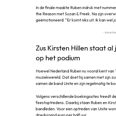
In de finale maakte Ruben indruk met nummers
the Reason met Suzan & Freek. Na zijn overwi
geëmotioneerd: “Er komt niks uit. Ik kan wel j
- Advertis
Zus Kirsten Hillen staat 
op het podium
Hoewel Nederland Ruben nu vooral kent van The 
muziekwereld. Dat doet hij samen met zijn zus
samen de band Unite en zijn regelmatig te 
Volgens verschillende boekingssites treedt de
feestoptredens. Daarbij staan Ruben en Kir
bandleden. Voor een optreden van Unite wor
drieduizend euro per half uur.